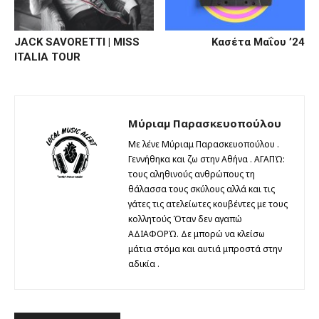
JACK SAVORETTI | MISS
Κασέτα Μαΐου ’24
ITALIA TOUR
Μύριαμ Παρασκευοπούλου
Με λένε Μύριαμ Παρασκευοπούλου .
Γεννήθηκα και ζω στην Αθήνα . ΑΓΑΠΏ:
τους αληθινούς ανθρώπους τη
θάλασσα τους σκύλους αλλά και τις
γάτες τις ατελείωτες κουβέντες με τους
κολλητούς Όταν δεν αγαπώ
ΑΔΙΑΦΟΡΏ. Δε μπορώ να κλείσω
μάτια στόμα και αυτιά μπροστά στην
αδικία .