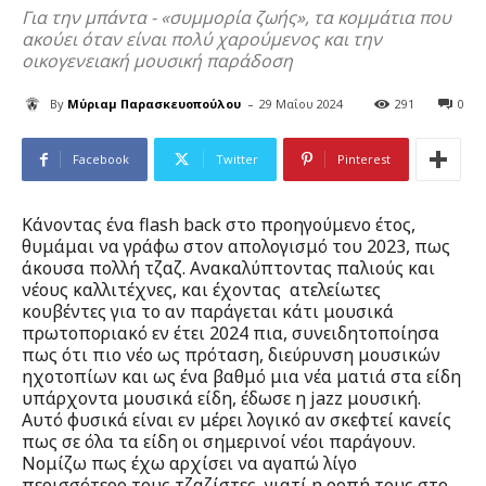
Για την μπάντα - «συμμορία ζωής», τα κομμάτια που
ακούει όταν είναι πολύ χαρούμενος και την
οικογενειακή μουσική παράδοση
-
By
Μύριαμ Παρασκευοπούλου
29 Μαΐου 2024
291
0
Facebook
Twitter
Pinterest
Κάνοντας ένα flash back στο προηγούμενο έτος,
θυμάμαι να γράφω στον απολογισμό του 2023, πως
άκουσα πολλή τζαζ. Ανακαλύπτοντας παλιούς και
νέους καλλιτέχνες, και έχοντας ατελείωτες
κουβέντες για το αν παράγεται κάτι μουσικά
πρωτοποριακό εν έτει 2024 πια, συνειδητοποίησα
πως ότι πιο νέο ως πρόταση, διεύρυνση μουσικών
ηχοτοπίων και ως ένα βαθμό μια νέα ματιά στα είδη
υπάρχοντα μουσικά είδη, έδωσε η jazz μουσική.
Αυτό φυσικά είναι εν μέρει λογικό αν σκεφτεί κανείς
πως σε όλα τα είδη οι σημερινοί νέοι παράγουν.
Νομίζω πως έχω αρχίσει να αγαπώ λίγο
περισσότερο τους τζαζίστες, γιατί η ροπή τους στο