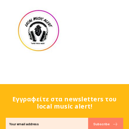
Εγγραφείτε στα newsletters του
local music alert!
Subscribe