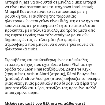
Μπορεί η jazz να ακουστεί σε μεγάλα clubs; Μπορεί
να είναι mainstream και ταυτόχρονα intellectual;
Mπορεί! Και αυτό είναι το εντυπωσιακό με τη
μουσική του. Η αίσθηση της παρουσίας
ηλεκτρονικών στοιχείων είναι διάχυτη στον ήχο του
κουιντέτου, στην πραγματικότητα το αποτέλεσμα
προκύπτει με απόλυτα αναλογικό τρόπο μέσα από
τις ευρεσιτεχνίες των ταλαντούχων μουσικών,
δημιουργώντας εν τέλει μία ηλεκτρισμένη
ατμόσφαιρα που μπορεί να συναντήσει κανείς σε
ηλεκτρονικά clubs.
Γκρουβάτος και απελευθερωμένος από εύκολες
ετικέτες, ο ήχος που έχει βρει ο Léon Phal με την
ομάδα του Léon Phal (σαξόφωνο), Zacharie Ksyk
(τρομπέτα), Arthur Alard (ντραμς), Rémi Bouyssière
(μπάσο), Andrew Audiger (πιάνο),εκφράζει το πνεύμα
μιας νέας γενιάς μουσικών που διψάει να φέρει την
jazz στο εδώ και τώρα, ατενίζοντας προς ένα πολλά
υποσχόμενο αύριο.
Μιλώντας μαζί του θέλησα να μάθω γιατί