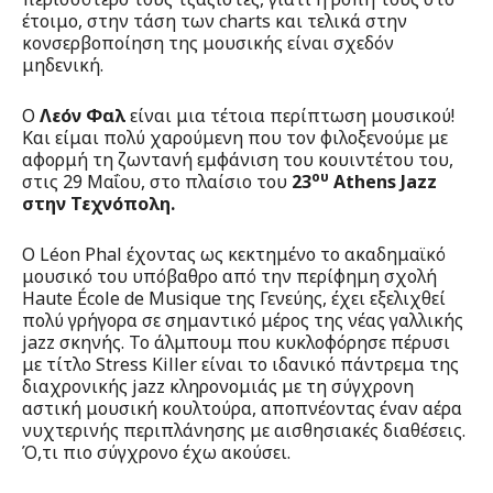
έτοιμο, στην τάση των charts και τελικά στην
κονσερβοποίηση της μουσικής είναι σχεδόν
μηδενική.
Ο
Λεόν Φαλ
είναι μια τέτοια περίπτωση μουσικού!
Και είμαι πολύ χαρούμενη που τον φιλοξενούμε με
αφορμή τη ζωντανή εμφάνιση του κουιντέτου του,
ου
στις 29 Μαΐου, στο πλαίσιο του
23
Athens Jazz
στην Τεχνόπολη.
Ο Léon Phal έχοντας ως κεκτημένο το ακαδημαϊκό
μουσικό του υπόβαθρο από την περίφημη σχολή
Haute École de Musique της Γενεύης, έχει εξελιχθεί
πολύ γρήγορα σε σημαντικό μέρος της νέας γαλλικής
jazz σκηνής. Το άλμπουμ που κυκλοφόρησε πέρυσι
με τίτλο Stress Killer είναι το ιδανικό πάντρεμα της
διαχρονικής jazz κληρονομιάς με τη σύγχρονη
αστική μουσική κουλτούρα, αποπνέοντας έναν αέρα
νυχτερινής περιπλάνησης με αισθησιακές διαθέσεις.
Ό,τι πιο σύγχρονο έχω ακούσει.