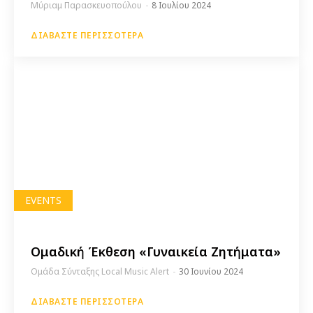
Μύριαμ Παρασκευοπούλου
-
8 Ιουλίου 2024
ΔΙΑΒΆΣΤΕ ΠΕΡΙΣΣΌΤΕΡΑ
EVENTS
Ομαδική Έκθεση «Γυναικεία Ζητήματα»
Ομάδα Σύνταξης Local Music Alert
-
30 Ιουνίου 2024
ΔΙΑΒΆΣΤΕ ΠΕΡΙΣΣΌΤΕΡΑ