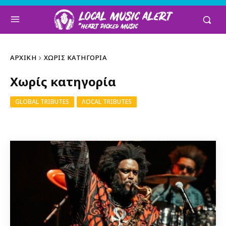
ΑΡΧΙΚΉ
ΧΩΡΊΣ ΚΑΤΗΓΟΡΊΑ
Χωρίς κατηγορία
GLOBAL TRIBUTES
ΛOCAL TRIBUTES