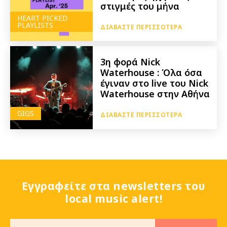
στιγμές του μήνα
HEART PICKED
PLAYLISTS
ΔΙΑΒΆΣΤΕ ΠΕΡΙΣΣΌΤΕΡΑ
3η φορά Nick
Waterhouse : Όλα όσα
έγιναν στο live του Nick
Waterhouse στην Αθήνα
GIGS
ΔΙΑΒΆΣΤΕ ΠΕΡΙΣΣΌΤΕΡΑ
Εγγραφείτε στα newsletters του
local music alert!