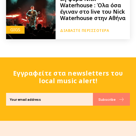
Waterhouse : Όλα όσα
έγιναν στο live του Nick
Waterhouse στην Αθήνα
GIGS
ΔΙΑΒΆΣΤΕ ΠΕΡΙΣΣΌΤΕΡΑ
Εγγραφείτε στα newsletters του
local music alert!
Subscribe