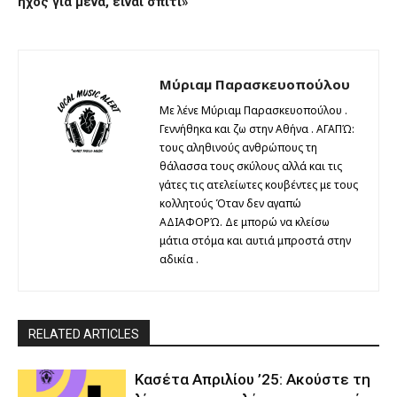
ήχος για μένα, είναι σπίτι»
Μύριαμ Παρασκευοπούλου
Με λένε Μύριαμ Παρασκευοπούλου .
Γεννήθηκα και ζω στην Αθήνα . ΑΓΑΠΏ:
τους αληθινούς ανθρώπους τη
θάλασσα τους σκύλους αλλά και τις
γάτες τις ατελείωτες κουβέντες με τους
κολλητούς Όταν δεν αγαπώ
ΑΔΙΑΦΟΡΏ. Δε μπορώ να κλείσω
μάτια στόμα και αυτιά μπροστά στην
αδικία .
RELATED ARTICLES
Κασέτα Απριλίου ’25: Ακούστε τη