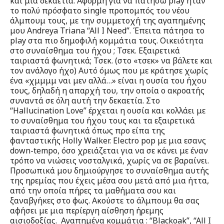
και μια δεκαετία. Αφορμή για να πατήσω play ήταν
το πολύ πρόσφατο single προπομπός του νέου
άλμπουμ τους, με την συμμετοχή της αγαπημένης
μου Andreya Triana “All I Need”. Έπειτα πάτησα το
play στα πιο δημοφιλή κομμάτια τους. Οικειότητα
στο συναίσθημα του ήχου ; Τσεκ. Εξαιρετικά
ταιριαστά φωνητικά; Τσεκ. (στο «τσεκ» να βάλετε και
τον ανάλογο ήχο) Αυτό όμως που με κράτησε χωρίς
ένα «χμμμμ ναι μεν αλλά…» είναι η ουσία του ήχου
τους, δηλαδή η απαρχή του, την οποία ο ακροατής
συναντά σε όλη αυτή την δεκαετία. Στο
“Hallucination Love” έρχεται η ουσία και κολλάει με
το συναίσθημα του ήχου τους και τα εξαιρετικά
ταιριαστά φωνητικά όπως προ είπα της
φανταστικής Holly Walker. Electro pop με μια εσανς
down-tempo, όσο χρειάζεται για να σε κάνει με έναν
τρόπο να νιώσεις νοσταλγικά, χωρίς να σε βαραίνει.
Προσωπικά μου δημιούργησε το συναίσθημα αυτής
της ηρεμίας που έχεις μέσα σου μετά από μια ήττα,
από την οποία πήρες τα μαθήματα σου και
ξαναβγήκες στο φως. Ακούστε το άλμπουμ θα σας
αφήσει με μια περίεργη αίσθηση ήρεμης
αισιοδοξίας. Αγαπημένα κομμάτια : “Blackoak”, “All I