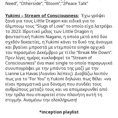
Need”, “Otherside”, “Bloom”,”2Peace Talk”
Yukimi – Stream of Consciousness:
Έχω γράψει
ξανά για τους Little Dragon και ειδικά για το
άλμπουμ τους “Slugs of Love” το οποίο είχα λατρέψει
το 2023. Ιδρυτικό μέλος των Little Dragon η
φανταστική Yukimi Nagano, η οποία μετά από δύο
σχεδόν δεκαετίες, η Yukimi κάνει το δικό της άνοιγμα
και βγαίνει μπροστά με ντεμπούτο single αρχικά
τον περασμένο Δεκέμβριο με τίτλο “Break Me Down”.
Πριν λίγες ημέρες κυκλοφορεί το “Stream of
Consciousness” ένα maxi single το οποίο παραγωγικά
συνυπογράφει με την μπάντα της μαζί με την
Lianne La Havas (Λιανάκι λείπεις). Διαβάζω λοιπόν
πως για το “For You” η Yukimi δηλώνει πως θέλει «να
είναι πραγματικά μια δύναμη που συνδέει τους
ανθρώπους μεταξύ τους και να απομακρυνθεί από
την τρέλα που επικρατεί στον πλανήτη αυτή τη
στιγμή». Αναμένω την ολοκλήρωση!
*inception playlist