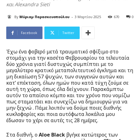
και Alexandra Sieti
-
By
Μύριαμ Παρασκευοπούλου
3 Μαρτίου 2025
670
0
Facebook
Twitter
Έχω ένα φοβερό μετά τραυματικό σφίξιμο στο
στομάχι για την κασέτα Φεβρουαρίου τα τελευταία
δύο χρόνια γιατί δυστυχώς συμπίπτει με το
μεγαλύτερο κρατικό μεταπολιτευτικό έγκλημα και τη
μη δικαίωση 57 ψυχών, των συγγενών αυτών και
κατ’ επέκταση, όλων ημών που κατά τύχη ζούμε σε
αυτή τη χώρα, όπως όλα δείχνουν. Παρακάμπτω
αυτόν το απαίσιο κόμπο και τον χρόνο που νομίζω
πως σταματάει και συνεχίζω να δημιουργώ για να
μην ξεχνώ . Πάμε λοιπόν να δούμε ποιες διεθνής
κυκλοφορίες και ποια αυτόφωτα λοκάλια μου
έδωσαν το χέρι σε αυτές τις 28 ημέρες.
Στα διεθνή, ο
Aloe Β
lack
βγήκε κατώτερος των