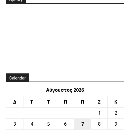
Calendar
Αύγουστος 2026
Δ
Τ
Τ
Π
Π
Σ
Κ
1
2
3
4
5
6
7
8
9