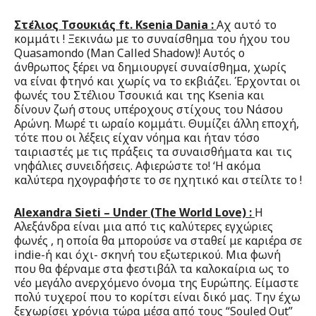
Στέλιος
Τσουκιάς
ft. Ksenia
Dania :
Αχ αυτό το
κομμάτι ! Ξεκινάω με το συναίσθημα του ήχου του
Quasamondo (Man Called Shadow)! Aυτός ο
άνθρωπος ξέρει να δημιουργεί συναίσθημα, χωρίς
να είναι φτηνό και χωρίς να το εκβιάζει. Έρχονται οι
φωνές του Στέλιου Τσουκιά και της Ksenia και
δίνουν ζωή στους υπέροχους στίχους του Νάσου
Αρώνη. Μωρέ τι ωραίο κομμάτι. Θυμίζει άλλη εποχή,
τότε που οι λέξεις είχαν νόημα και ήταν τόσο
ταιριαστές με τις πράξεις τα συναισθήματα και τις
νηφάλιες συνειδήσεις. Αφιερώστε το! ‘Η ακόμα
καλύτερα ηχογραφήστε το σε ηχητικό και στείλτε το !
Alexandra
Sieti –
Under (
The
World
Love) :
Η
Αλεξάνδρα είναι μια από τις καλύτερες εγχώριες
φωνές , η οποία θα μπορούσε να σταθεί με καριέρα σε
indie-ή και όχι- σκηνή του εξωτερικού. Μια φωνή
που θα φέρναμε στα φεστιβάλ τα καλοκαίρια ως το
νέο μεγάλο ανερχόμενο όνομα της Ευρώπης. Είμαστε
πολύ τυχεροί που το κορίτσι είναι δικό μας. Την έχω
ξεχωρίσει χρόνια τώρα μέσα από τους “Souled Out”