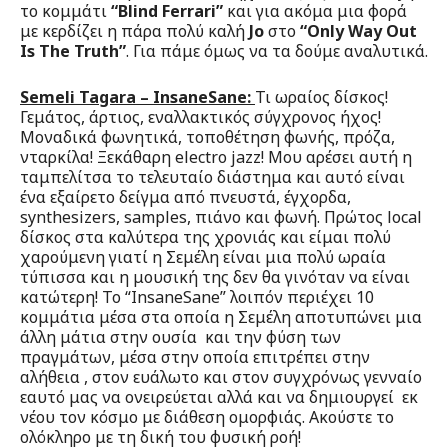
το κομμάτι
“
Blind
Ferrari”
και για ακόμα μια φορά
με κερδίζει η πάρα πολύ καλή
Jo
στο
“
Only
Way
Out
Is
The
Truth”
. Για πάμε όμως να τα δούμε αναλυτικά.
Semeli
Tagara –
InsaneSane:
Τι ωραίος δίσκος!
Γεμάτος, άρτιος, εναλλακτικός σύγχρονος ήχος!
Μοναδικά φωνητικά, τοποθέτηση φωνής, πρόζα,
νταρκίλα! Ξεκάθαρη electro jazz! Μου αρέσει αυτή η
ταμπελίτσα το τελευταίο διάστημα και αυτό είναι
ένα εξαίρετο δείγμα από πνευστά, έγχορδα,
synthesizers, samples, πιάνο και φωνή. Πρώτος local
δίσκος στα καλύτερα της χρονιάς και είμαι πολύ
χαρούμενη γιατί η Σεμέλη είναι μια πολύ ωραία
τύπισσα και η μουσική της δεν θα γινόταν να είναι
κατώτερη! Το “InsaneSane” λοιπόν περιέχει 10
κομμάτια μέσα στα οποία η Σεμέλη αποτυπώνει μια
άλλη μάτια στην ουσία και την φύση των
πραγμάτων, μέσα στην οποία επιτρέπει στην
αλήθεια , στον ευάλωτο και στον συγχρόνως γενναίο
εαυτό μας να ονειρεύεται αλλά και να δημιουργεί εκ
νέου τον κόσμο με διάθεση ομορφιάς. Ακούστε το
ολόκληρο με τη δική του φυσική ροή!