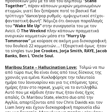
προσδοκιών μου με το νέο του άλμπουμ
“
Stand
Together”
, πέραν κάποιων μικρών μεμονωμένων
στιγμών, γιατί δεν ξεπέρασε ποτέ το βασικό flat
τρίπτυχο “dance/pop ρυθμός- εμψυχωτικοί στίχοι-
φανταστική φωνή”. Nόμιζα ότι άκουγα παραλλαγές
του
“Wake Me Up”
στην συνεργασία του με τον
Avicii. O
Τ
he
Weeknd
πλην κάποιων πραγματικά
ονειρικών κομματιών μέσα στο
“
Hurry
Up
Tommorow”
με κούρασε σε ακόμη μια δισκογραφική
του δουλειά 22 κομματιών….. ! Εξαιρετικά όμως ήταν
τα singles των
Joe Crookes, Jorja Smith, RAYE, Jacob
Banks, Ben L ’Oncle Soul.
Maribou State – Hallucination Love:
Τολμώ να πω
από τώρα πως θα είναι ένας από τους δίσκους της
χρονιάς για εμένα. Κυκλοφόρησε την τελευταία
ημέρα του Ιανουαρίου και για τις επόμενες τρεις
ημέρες ήταν στο repeat, χωρίς να το αντιληφθώ.
Αυτό που με κέρδισε ήταν πως ήταν ένας ήχος
απαλός. Οι Maribou State, electro duo από την
Αγγλία, απαρτίζονται από τον Chris Davids και τον
Liam Ivory και έχουν δισκογραφική παρουσία εδώ