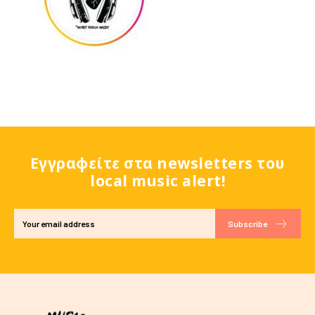
Εγγραφείτε στα newsletters του
local music alert!
Subscribe