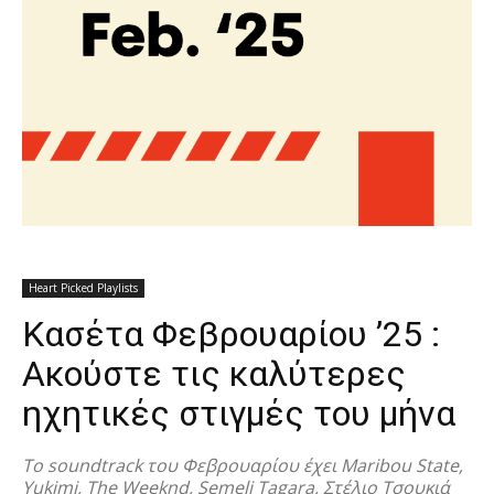
Heart Picked Playlists
Κασέτα Φεβρουαρίου ’25 :
Ακούστε τις καλύτερες
ηχητικές στιγμές του μήνα
To soundtrack του Φεβρουαρίου έχει Maribou State,
Yukimi, The Weeknd, Semeli Tagara, Στέλιο Τσουκιά