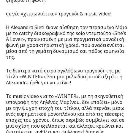
ξεχωριστή φωνή,
σε νέο «χειμωνιάτικο» τραγούδι & music video!
Η Alexandra Sieti έκανε αίσθηση τον περασμένο Μάιο
με το catchy δισκογραφικό της solo ντεμπούτο «She’s
A Lover», προικισμένη με μια πραγματικά μοναδική
φωνή με χαρακτηριστική χροιά, που αναδεικνύεται
μέσα από τη γεμάτη δυναμισμό και πάθος ερμηνεία
της.
Το δεύτερο κατά σειρά αγγλόφωνο τραγούδι της με
τίτλο «WINTER» είναι μια μελωδική απόδειξη ότι η
Alexandra ήρθε για να μείνει!
Το music video για το «WINTER», με τη σκηνοθετική
υπογραφή της Ληλένας Μαρίνου, δεν «παίζει» μόνο
με την ψυχρή εποχή του τίτλου, αλλά περνάει μέσω
ενός ευρηματικού μονοπλάνου και από τις τέσσερις
εποχές του χρόνου, όπως ακριβώς συμβαίνει και σε
μια σχέση που εξελίσσεται και αλλάζει, κρυώνει και
ζεσταίνεται, ανθίζει και φυλλοροεί διαρκώς.