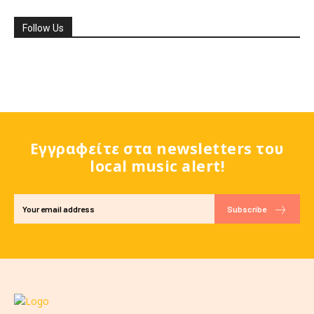
Follow Us
Εγγραφείτε στα newsletters του
local music alert!
Subscribe