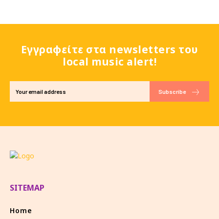
Εγγραφείτε στα newsletters του
local music alert!
Subscribe
SITEMAP
Home