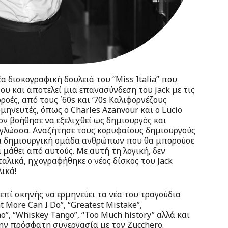
α δισκογραφική δουλειά του “Miss Italia” που
ου και αποτελεί μια επανασύνδεση του Jack με τις
ρροές, από τους ΄60s και ‘70s Καλιφορνέζους
ηνευτές, όπως ο Charles Azanvour και ο Lucio
 τον βοήθησε να εξελιχθεί ως δημιουργός και
 γλώσσα. Αναζήτησε τους κορυφαίους δημιουργούς
ία δημιουργική ομάδα ανθρώπων που θα μπορούσε
 μάθει από αυτούς. Με αυτή τη λογική, δεν
λικά, ηχογραφήθηκε ο νέος δίσκος του Jack
λικά!
επί σκηνής να ερμηνεύει τα νέα του τραγούδια
 More Can I Do”, “Greatest Mistake”,
ho”, “Whiskey Tango”, “Too Much history” αλλά και
ην πρόσφατη συνεργασία με τον Zucchero.