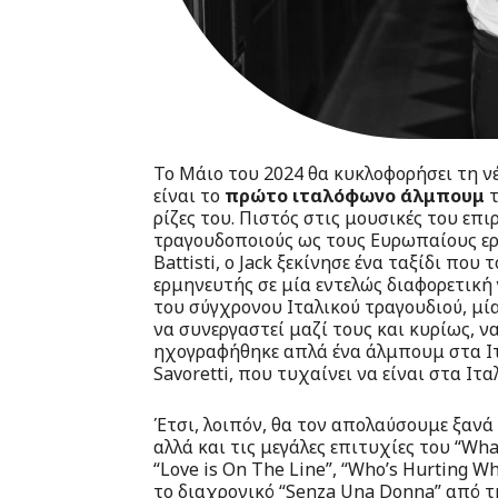
Το Μάιο του 2024 θα κυκλοφορήσει τη νέ
είναι το
πρώτο ιταλόφωνο άλμπουμ
τ
ρίζες του. Πιστός στις μουσικές του επι
τραγουδοποιούς ως τους Ευρωπαίους ερμ
Battisti, ο Jack ξεκίνησε ένα ταξίδι που
ερμηνευτής σε μία εντελώς διαφορετική
του σύγχρονου Ιταλικού τραγουδιού, μ
να συνεργαστεί μαζί τους και κυρίως, να
ηχογραφήθηκε απλά ένα άλμπουμ στα Ιτα
Savoretti, που τυχαίνει να είναι στα Ιτα
Έτσι, λοιπόν, θα τον απολαύσουμε ξανά 
αλλά και τις μεγάλες επιτυχίες του “What
“Love is On The Line”, “Who’s Hurting W
το διαχρονικό “Senza Una Donna” από τ