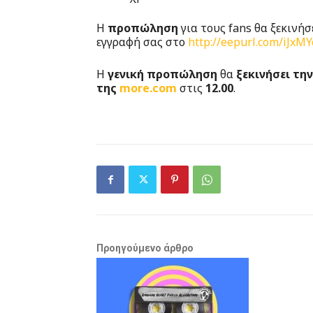
Η
προπώληση
για τους fans θα ξεκινήσ
εγγραφή σας στο
http://eepurl.com/iJxMY
H
γενική προπώληση
θα
ξεκινήσει τη
της
more.com
στις
12.00
.
Προηγούμενο άρθρο