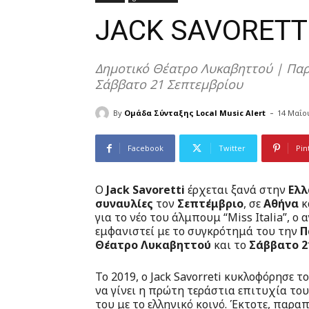
JACK SAVORETTI
Δημοτικό Θέατρο Λυκαβηττού | Πα
Σάββατο 21 Σεπτεμβρίου
-
By
Ομάδα Σύνταξης Local Music Alert
14 Μαΐο
Facebook
Twitter
Pin
Ο
Jack Savoretti
έρχεται ξανά στην
Ελλ
συναυλίες
τον
Σεπτέμβριο
, σε
Αθήνα
κ
για το νέο του άλμπουμ “Miss Italia”, ο
εμφανιστεί με το συγκρότημά του την
Π
Θέατρο Λυκαβηττού
και το
Σάββατο 2
Το 2019, ο Jack Savorreti κυκλοφόρησε τ
να γίνει η πρώτη τεράστια επιτυχία του
του με το ελληνικό κοινό. Έκτοτε, παρ