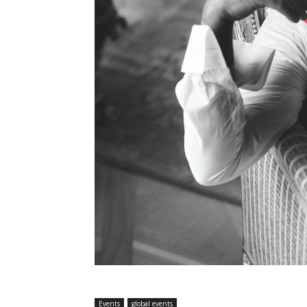
Events
global events