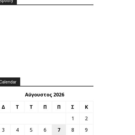
Spotify
Calendar
Αύγουστος 2026
Δ
Τ
Τ
Π
Π
Σ
Κ
1
2
3
4
5
6
7
8
9