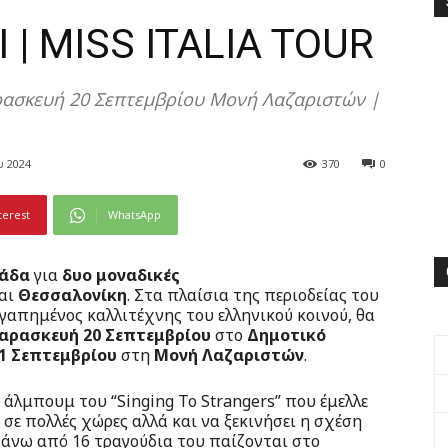
 | MISS ITALIA TOUR
ρασκευή 20 Σεπτεμβρίου Μονή Λαζαριστών |
υ 2024
370
0
terest
WhatsApp
άδα
για
δυο μοναδικές
αι
Θεσσαλονίκη
. Στα πλαίσια της περιοδείας του
 αγαπημένος καλλιτέχνης του ελληνικού κοινού, θα
αρασκευή 20 Σεπτεμβρίου
στο
Δημοτικό
1 Σεπτεμβρίου
στη
Μονή Λαζαριστών
.
ο άλμπουμ του “Singing To Strangers” που έμελλε
 σε πολλές χώρες αλλά και να ξεκινήσει η σχέση
απάνω από 16 τραγούδια του παίζονται στο