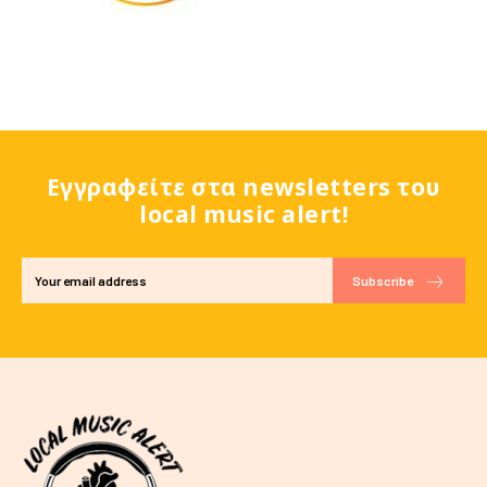
Εγγραφείτε στα newsletters του
local music alert!
Subscribe