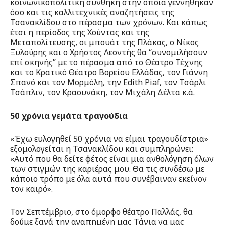
κοινωνικοπολιτική συνθήκη στην οποία γεννήθηκαν
όσο και τις καλλιτεχνικές αναζητήσεις της
Τσανακλίδου στο πέρασμα των χρόνων. Και κάπως
έτσι η περίοδος της Χούντας και της
Μεταπολίτευσης, οι μπουάτ της Πλάκας, ο Νίκος
Ξυλούρης και ο Χρήστος Λεοντής θα “συνομιλήσουν
επί σκηνής” με το πέρασμα από το Θέατρο Τέχνης
και το Κρατικό Θέατρο Βορείου Ελλάδας, τον Γιάννη
Σπανό και τον Μορμόλη, την Edith Piaf, τον Τσάρλι
Τσάπλιν, τον Κραουνάκη, τον Μιχάλη Δέλτα κ.ά.
50 χρόνια γεμάτα τραγούδια
«Έχω ευλογηθεί 50 χρόνια να είμαι τραγουδίστρια»
εξομολογείται η Τσανακλίδου και συμπληρώνει:
«Αυτό που θα δείτε φέτος είναι μια ανθολόγηση όλων
των στιγμών της καριέρας μου. Θα τις συνδέσω με
κάποιο τρόπο με όλα αυτά που συνέβαιναν εκείνον
τον καιρό».
Τον Σεπτέμβριο, στο όμορφο θέατρο Παλλάς, θα
δούμε ξανά την αγαπημένη μας Τάνια να μας