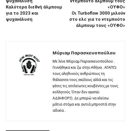
Καλύτερα διεθνή άλμπουμ
για το 2023 και
Oι Turboflow 3000 μιλούν
ψυχανάλυση
στο ελc για το ντεμπούτο
άλμπουμ τους «ΟΥΦΟ»
Μύριαμ Παρασκευοπούλου
Με λένε Μύριαμ Παρασκευοπούλου .
Γεννήθηκα και ζω στην Αθήνα . ΑΓΑΠΏ:
τους αληθινούς ανθρώπους τη
θάλασσα τους σκύλους αλλά και τις
γάτες τις ατελείωτες κουβέντες με τους
κολλητούς Όταν δεν αγαπώ
ΑΔΙΑΦΟΡΏ. Δε μπορώ να κλείσω
μάτια στόμα και αυτιά μπροστά στην
αδικία .