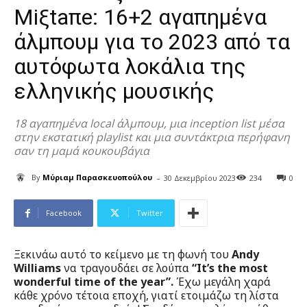
Μiξtaπe: 16+2 αγαπημένα
άλμπουμ για το 2023 από τα
αυτόφωτα λοκάλια της
ελληνικής μουσικής
18 αγαπημένα local άλμπουμ, μια inception list μέσα
στην εκστατική playlist και μια συντάκτρια περήφανη
σαν τη μαμά κουκουβάγια
-
By
Μύριαμ Παρασκευοπούλου
30 Δεκεμβρίου 2023
234
0
Facebook
Twitter
Ξεκινάω αυτό το κείμενο με τη φωνή του
Andy
Williams
να τραγουδάει σε λούπα
“It’s the most
wonderful time of the year”.
Έχω μεγάλη χαρά
κάθε χρόνο τέτοια εποχή, γιατί ετοιμάζω τη λίστα