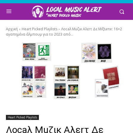
Αρχική
Heart Picked Playlists
Λοcaλ Muζικ Αλεrτ Δε Μiξtaπe: 16+2
αγαπημένα άλμπουμ για το 2023 από...
Heart Picked Playlists
Λοcaλ Muζικ Αλεrτ Δε