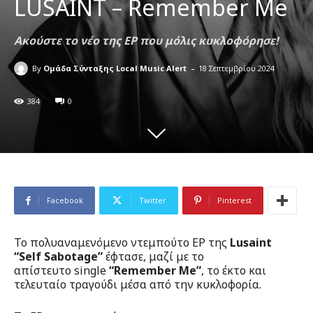
LUSAINT – Remember Me
Ακούστε το νέο της EP που μόλις κυκλοφόρησε!
-
By
Ομάδα Σύνταξης Local Music Alert
18 Σεπτεμβρίου 2024
384
0
Facebook
Twitter
Pinterest
Το πολυαναμενόμενο ντεμπούτο EP της
Lusaint
“Self Sabotage”
έφτασε, μαζί με το
απίστευτο single
“Remember Me”
, το έκτο και
τελευταίο τραγούδι μέσα από την κυκλοφορία.