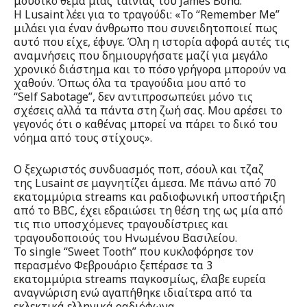
μουσικό θέμα μιας ταινίας του James Bond.
Η Lusaint λέει για το τραγούδι: «Το “Remember Me”
μιλάει για έναν άνθρωπο που συνειδητοποιεί πως
αυτό που είχε, έφυγε. Όλη η ιστορία αφορά αυτές τις
αναμνήσεις που δημιουργήσατε μαζί για μεγάλο
χρονικό διάστημα και το πόσο γρήγορα μπορούν να
χαθούν. Όπως όλα τα τραγούδια μου από το
“Self Sabotage”, δεν αντιπροσωπεύει μόνο τις
σχέσεις αλλά τα πάντα στη ζωή σας. Μου αρέσει το
γεγονός ότι ο καθένας μπορεί να πάρει το δικό του
νόημα από τους στίχους».
O ξεχωριστός συνδυασμός ποπ, σόουλ και τζαζ
της Lusaint σε μαγνητίζει άμεσα. Με πάνω από 70
εκατομμύρια streams και ραδιοφωνική υποστήριξη
από το BBC, έχει εδραιώσει τη θέση της ως μία από
τις πιο υποσχόμενες τραγουδίστριες και
τραγουδοποιούς του Ηνωμένου Βασιλείου.
Το single “Sweet Tooth” που κυκλοφόρησε τον
περασμένο Φεβρουάριο ξεπέρασε τα 3
εκατομμύρια streams παγκοσμίως, έλαβε ευρεία
αναγνώριση ενώ αγαπήθηκε ιδιαίτερα από τα
εκλεκτικά ελληνικά ραδιόφωνα.