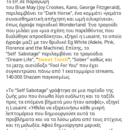
Το EP, σε παραγωγή
του Blue May (Joy Crookes, Kano, George Fitzgerald),
περιλαμβάνει το “Dark Horse”, ένα κομμάτι «γεμάτο
συναισθηματική απήχηση και ωμή ειλικρίνεια»,
όπως έγραψε περιοδικό Wonderland. Ένα τραγούδι
που μιλάει για «μια σχέση του παρελθόντος που
διαλύθηκε απροσδόκητα», εξηγεί η Lusaint, το οποίο
έγραψε μαζί με τον θρυλικό Eg White (Adele, P!nk,
Florence and the Machine). Επίσης, το
“Self Sabotage” περιλαμβάνει τα τραγούδια
“Dream Life”,
“
Sweet Tooth
”
, “Sober” καθώς και
το jazzy, αισιόδοξο “Fool For You” που έχει
συγκεντρώσει πάνω από 1 εκατομμύριο streams,
140.000 Shazam παγκοσμίως.
«Το “Self Sabotage” γράφτηκε σε μια περίοδο της
ζωής μου που ένιωθα λίγο ευάλωτη και το ταξίδι
προς τα επόμενα βήματά μου ήταν ασαφές», εξηγεί
η Lusaint. «Ήθελα να εξερευνήσω κάθε μικρή
λεπτομέρεια που δημιουργούσε αυτά τα
προβλήματα και να τα λύσω μέσα από τους στίχους
και τη μελωδία. Αφού δημιούργησα μερικές