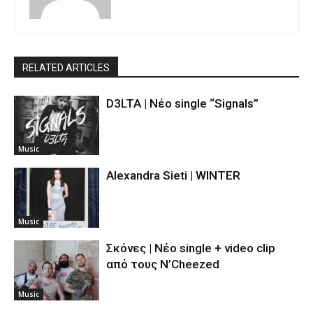
RELATED ARTICLES
D3LTA | Νέο single “Signals”
Music
Alexandra Sieti | WINTER
Music
Σκόνες | Νέο single + video clip
από τους N’Cheezed
Music