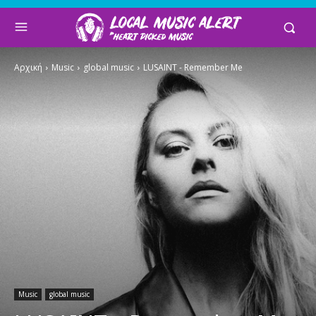
Αρχική
Music
global music
LUSAINT - Remember Me
Music
global music