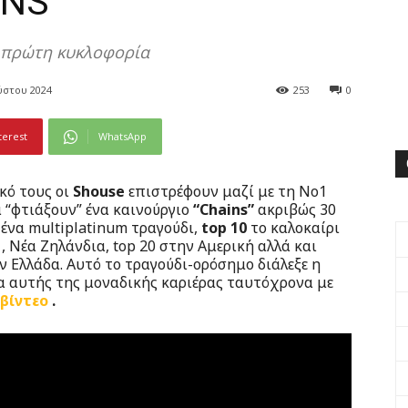
INS”
ν πρώτη κυκλοφορία
ύστου 2024
253
0
terest
WhatsApp
κό τους οι
Shouse
επιστρέφουν μαζί με τη Νο1
α “φτιάξουν” ένα καινούργιο
“Chains”
ακριβώς 30
ένα multiplatinum τραγούδι,
top 10
το καλοκαίρι
 , Νέα Ζηλάνδια, top 20 στην Αμερική αλλά και
ν Ελλάδα. Αυτό το τραγούδι-ορόσημο διάλεξε η
ια αυτής της μοναδικής καριέρας ταυτόχρονα με
βίντεο
.