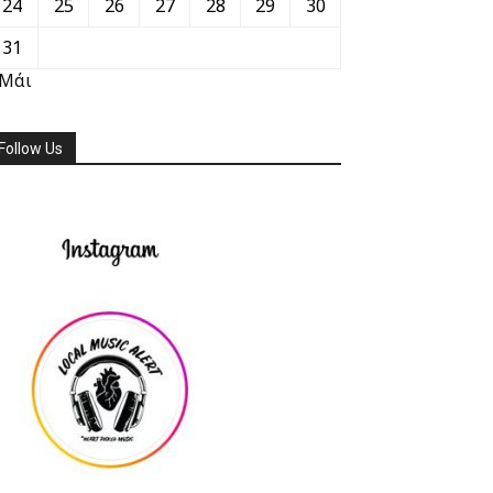
24
25
26
27
28
29
30
31
 Μάι
Follow Us