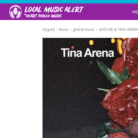
H
Αρχική
Music
global music
SHOUSE & TINA ARENA