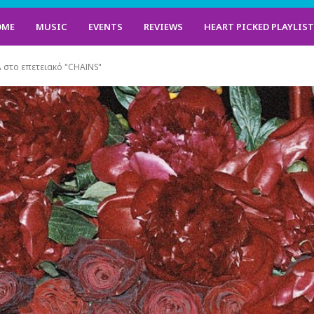
OME
MUSIC
EVENTS
REVIEWS
HEART PICKED PLAYLIS
 στο επετειακό "CHAINS"