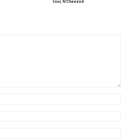
τους N’Cheezed
Όνομα:*
Email:*
Ιστοσελί