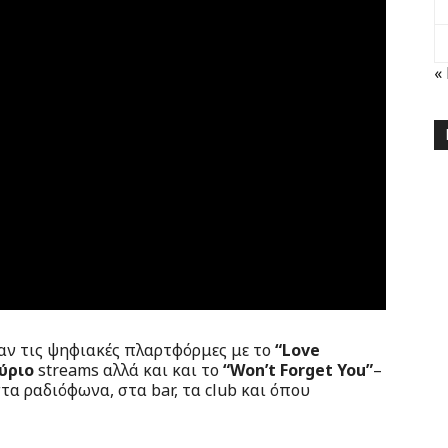
«
αν τις ψηφιακές πλαρτφόρμες με το
“Love
ύριο
streams αλλά και και το
“Won’t Forget You”
–
α ραδιόφωνα, στα bar, τα club και όπου