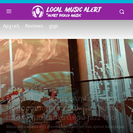
Αρχική
Reviews
gigs
Reviews
gigs
Music
λocal music
ΜOb: Βρεθήκαμε στην επίσημη
παρουσίαση του δίσκου του πιο
απόκοσμα εκστατικού jazz trio
Μουσική ευφυΐα και φανταστική ροή σε ένα άρτιο πάντρεμα
ήχων