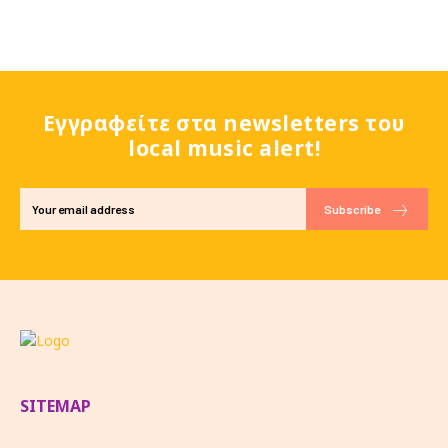
Εγγραφείτε στα newsletters του
local music alert!
Subscribe
SITEMAP