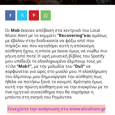
Από
Μύριαμ Παρασκευοπούλου
-
6 Μαΐου 2023
239
0
Οι
Mob
έκαναν απόβαση στα κεντρικά του Local
Music Αlert με το κομμάτι
“Recovering”και
αμέσως
με έβαλαν στην διαδικασία να ψάξω από που
πηγάζει και που καταλήγει αυτή η απόκοσμη
αίσθηση ήχου, η οποία με έκανε όμως να νιώθω πιο
γήινη από ποτέ. Η ιερή μουσική βίβλος του Spotify
μου υπέδειξε το ολοκληρωμένο άλμπουμ τους με
τίτλο
“Mob1”,
με την μελωδία του
“Du3”
να
καρφώνεται για ώρες στο μυαλό μου. Η ολοκλήρωση
του άλμπουμ μου δημιούργησε την αίσθηση πως
ήθελα να πατήσω ξανά το κουμπί. Κράτησα όμως
αυτή την πρώτη αίσθηση για να την συγκρίνω με το
live ηχητικό συναίσθημα που θα παρήγαγε η
μπάντα στη σκηνή του Ρομάντσο.
Συνεχίστε την ανάγνωση στο www.elculture.gr