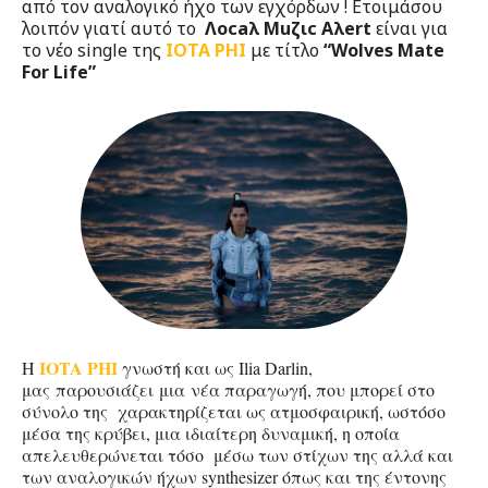
από τον αναλογικό ήχο των εγχόρδων ! Ετοιμάσου
λοιπόν γιατί αυτό το
Λocaλ Μuζιc Aλert
είναι για
το νέο single της
ΙOTA PHI
με τίτλο
“Wolves Mate
For Life”
IOTA PHI
H
γνωστή και ως Ilia Darlin,
μας παρουσιάζει μια νέα παραγωγή, που μπορεί στο
σύνολο της χαρακτηρίζεται ως ατμοσφαιρική, ωστόσο
μέσα της κρύβει, μια ιδιαίτερη δυναμική, η οποία
απελευθερώνεται τόσο μέσω των στίχων της αλλά και
των αναλογικών ήχων synthesizer όπως και της έντονης