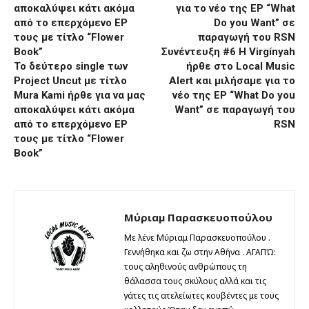
Συνέντευξη #6 Η Virgínyah
To δεύτερο single των
ήρθε στο Local Music
Project Uncut με τίτλο
Alert και μιλήσαμε για το
Mura Kami ήρθε για να μας
νέο της ΕP “What Do you
αποκαλύψει κάτι ακόμα
Want” σε παραγωγή του
από το επερχόμενο EP
RSN
τους με τίτλο “Flower
Book”
Μύριαμ Παρασκευοπούλου
Με λένε Μύριαμ Παρασκευοπούλου .
Γεννήθηκα και ζω στην Αθήνα . ΑΓΑΠΏ:
τους αληθινούς ανθρώπους τη
θάλασσα τους σκύλους αλλά και τις
γάτες τις ατελείωτες κουβέντες με τους