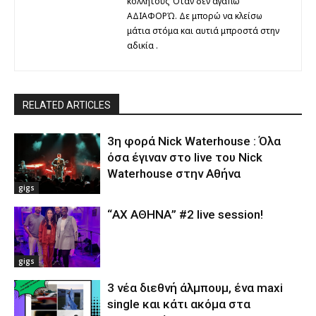
κολλητούς Όταν δεν αγαπώ
ΑΔΙΑΦΟΡΏ. Δε μπορώ να κλείσω
μάτια στόμα και αυτιά μπροστά στην
αδικία .
RELATED ARTICLES
3η φορά Nick Waterhouse : Όλα
όσα έγιναν στο live του Nick
Waterhouse στην Αθήνα
gigs
“ΑΧ ΑΘΗΝΑ” #2 live session!
gigs
3 νέα διεθνή άλμπουμ, ένα maxi
single και κάτι ακόμα στα