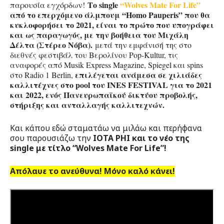
Το single
“Wolves Mate For Life”
παρουσία εγχόρδων!
από το επερχόμενο άλμπουμ “Homo Pauperis” που θα
κυκλοφορήσει το 2021, είναι το πρώτο που υπογράφει
και ως παραγωγός, με την βοήθεια του Μιχάλη
Δέλτα (Στέρεο Νόβα).
μετά την εμφάνισή της στο
διεθνές φεστιβάλ του Βερολίνου Pop-Kultur, τις
αναφορές από Musik Express Magazine, Spiegel και spins
επιλέγεται ανάμεσα σε χιλιάδες
στο Radio 1 Berlin,
καλλιτέχνες στο pool του INES FESTIVAL για το 2021
και 2022, ενός Πανευρωπαϊκού δικτύου προβολής,
στήριξης και ανταλλαγής καλλιτεχνών.
Και κάπου εδώ σταματάω να μιλάω και περήφανα
σου παρουσιάζω την
IOTA PHI και το νέο της
single με τίτλο “Wolves Mate For Life”!
Απόλαυε το ανεύθυνα! Μόνο καλό κάνει!