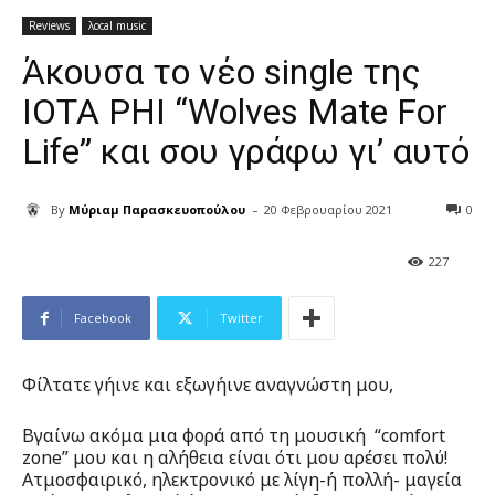
Reviews
λocal music
Άκουσα το νέο single της
IOTA PHI “Wolves Mate For
Life” και σου γράφω γι’ αυτό
-
By
Μύριαμ Παρασκευοπούλου
20 Φεβρουαρίου 2021
0
227
Facebook
Twitter
Φίλτατε γήινε και εξωγήινε αναγνώστη μου,
Βγαίνω ακόμα μια φορά από τη μουσική “comfort
zone” μου και η αλήθεια είναι ότι μου αρέσει πολύ!
Ατμοσφαιρικό, ηλεκτρονικό με λίγη-ή πολλή- μαγεία