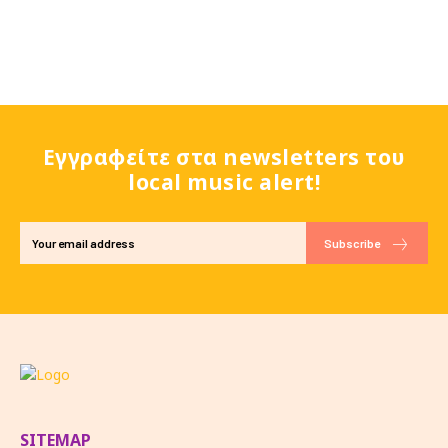
Εγγραφείτε στα newsletters του
local music alert!
Subscribe
SITEMAP