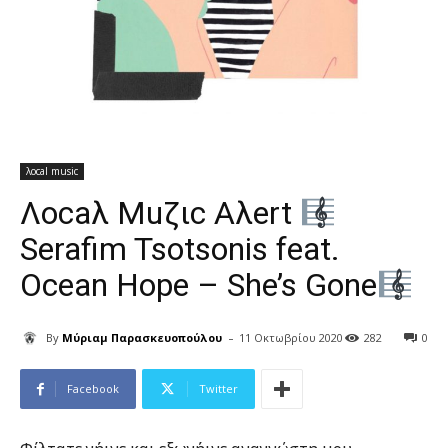
λocal music
Λocaλ Μuζιc Aλert
Serafim Tsotsonis feat.
Ocean Hope – She’s Gone
-
By
Μύριαμ Παρασκευοπούλου
11 Οκτωβρίου 2020
282
0
Facebook
Twitter