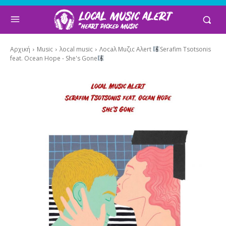
Αρχική
Music
λocal music
Λocaλ Μuζιc Aλert
Serafim Tsotsonis
feat. Ocean Hope - She's Gone