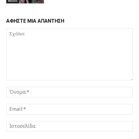
Music
ΑΦΗΣΤΕ ΜΙΑ ΑΠΑΝΤΗΣΗ
Σχόλιο:
Όν
Ema
Ισ