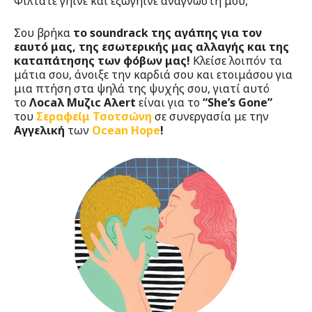
Φίλτατε γήινε και εξωγήινε αναγνώστη μου,
Σου βρήκα
το soundrack της αγάπης για τον
εαυτό μας, της εσωτερικής μας αλλαγής και της
καταπάτησης των φόβων μας!
Κλείσε λοιπόν τα
μάτια σου, άνοιξε την καρδιά σου και ετοιμάσου για
μια πτήση στα ψηλά της ψυχής σου, γιατί αυτό
το
Λocaλ Μuζιc
Aλert
είναι για το
“She’s Gone”
του
Σεραφείμ Τσοτσώνη
σε συνεργασία με την
Αγγελική
των
Ocean Hope
!