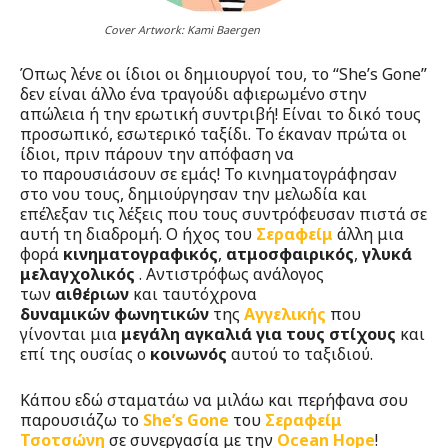
Cover Artwork: Kami Baergen
Όπως λένε οι ίδιοι οι δημιουργοί του, το “She’s Gone”
δεν είναι άλλο ένα τραγούδι αφιερωμένο στην
απώλεια ή την ερωτική συντριβή! Είναι το δικό τους
προσωπικό, εσωτερικό ταξίδι. Το έκαναν πρώτα οι
ίδιοι, πριν πάρουν την απόφαση να
το παρουσιάσουν σε εμάς! Το κινηματογράφησαν
στο νου τους, δημιούργησαν την μελωδία και
επέλεξαν τις λέξεις που τους συντρόφευσαν πιστά σε
αυτή τη διαδρομή. Ο ήχος του
Σεραφείμ
άλλη μια
φορά
κινηματογραφικός
,
ατμοσφαιρικός
,
γλυκά
μελαγχολικός
. Αντιστρόφως ανάλογος
των
αιθέριων
και ταυτόχρονα
δυναμικών φωνητικών
της
Αγγελικής
που
γίνονται μια
μεγάλη αγκαλιά για τους στίχους
και
επί της ουσίας ο
κοινωνός
αυτού το ταξιδιού.
Κάπου εδώ σταματάω να μιλάω και περήφανα σου
παρουσιάζω το
She’s Gone
του
Σεραφείμ
Τσοτσώνη
σε συνεργασία με την
Ocean Hope
!