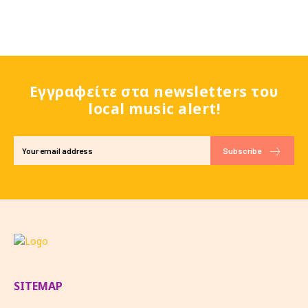
Εγγραφείτε στα newsletters του
local music alert!
Subscribe
SITEMAP