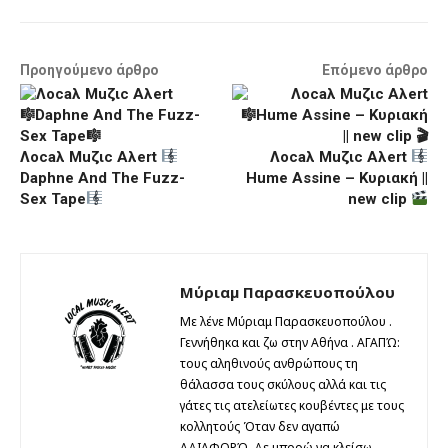
Προηγούμενο άρθρο
Επόμενο άρθρο
Λocaλ Μuζιc Aλert
Λocaλ Μuζιc Aλert
Daphne And The Fuzz-
Hume Assine – Κυριακή ||
Sex Tape
new clip
Μύριαμ Παρασκευοπούλου
Με λένε Μύριαμ Παρασκευοπούλου .
Γεννήθηκα και ζω στην Αθήνα . ΑΓΑΠΏ:
τους αληθινούς ανθρώπους τη
θάλασσα τους σκύλους αλλά και τις
γάτες τις ατελείωτες κουβέντες με τους
κολλητούς Όταν δεν αγαπώ
ΑΔΙΑΦΟΡΏ. Δε μπορώ να κλείσω