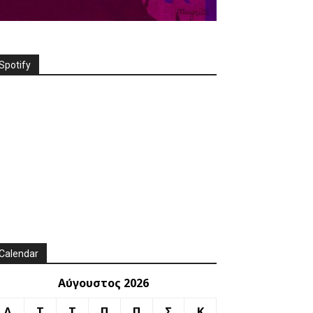
Spotify
Calendar
Αύγουστος 2026
Δ
Τ
Τ
Π
Π
Σ
Κ