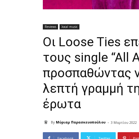
Reviews
λocal music
Oι Loose Τies ε
τους single “All
προσπαθώντας ν
λεπτή γραμμή τη
έρωτα
-
By
Μύριαμ Παρασκευοπούλου
3 Μαρτίου 2022
Facebook
Twitter
Pin