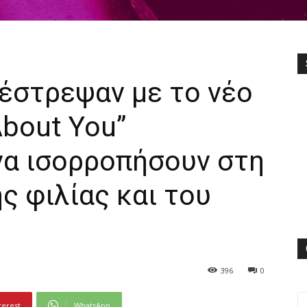
πέστρεψαν με το νέο
 About You”
α ισορροπήσουν στη
ς φιλίας και του
396
0
terest
WhatsApp