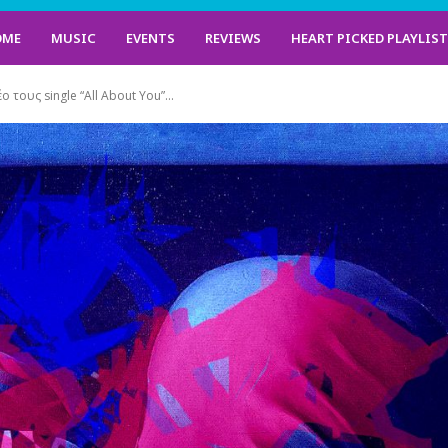
OME
MUSIC
EVENTS
REVIEWS
HEART PICKED PLAYLIS
 τους single “All About You”...