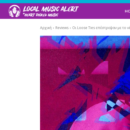
H
Αρχική
Reviews
Oι Loose Τies επέστρεψαν με το νέο