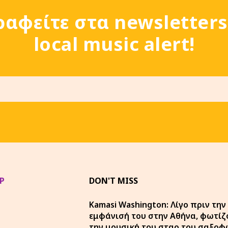
ραφείτε στα newsletters
local music alert!
P
DON'T MISS
Kamasi Washington: Λίγο πριν την
εμφάνισή του στην Αθήνα, φωτίζ
την μουσική του σταρ του σαξο