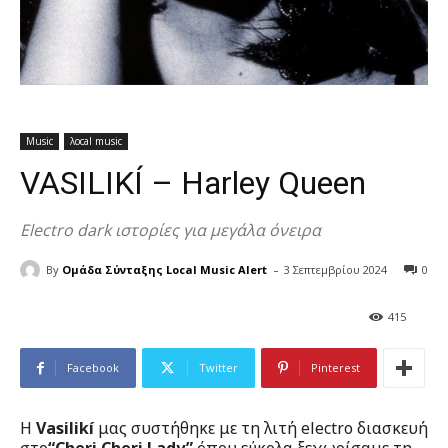
Music
λocal music
VASILIKÍ – Harley Queen
Εlectro dark ιστορίες για μεγάλα όνειρα
-
By
Ομάδα Σύνταξης Local Music Alert
3 Σεπτεμβρίου 2024
0
415
Facebook
Twitter
Pinterest
H
Vasilikí
μας συστήθηκε με τη λιτή electro διασκευή