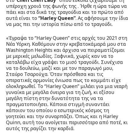
στο
“
Cheri Cheri Lady
”
όπου εύκολα ξεχωρίσαμε τη
υπέροχη χροιά της φωνής της . Ήρθε η ώρα τώρα να
πάει και στα δικά της τραγούδια και το πρώτο από
αυτά είναι το
“
Harley Queen
”
. Ας αφήσουμε την ίδια
να μας πει την ιστορία πίσω από το τραγούδι.
«Έγραψα το “Harley Queen” στις αρχές του 2021 στη
Νέα Υόρκη. Καθόμουν στην κρεβατοκάμαρά μου στα
Washington Heights και άρχισα να πειραματίζομαι
με μερικές μελωδίες. Ξαφνικά, χωρίς καν να το
καταλάβω είχα γράψει το μισό τραγούδι. Συνέχισα
να το δουλεύω, μαζί και με τον παραγωγό μου,
Σταύρο Τσαρούχα. Όταν πρόσθεσα και τις
οπερατικές αρμονίες ένιωσα πως το κομμάτι είχε
ολοκληρωθεί. To “Harley Queen” μιλάει για μια νεαρή
γυναίκα με μεγάλα όνειρα για τη ζωή, κι εξίσου
μεγάλη πίστη στην δυνατότητα της να τα
πραγματοποιήσει. Κάποια στιγμή συναντάει
κάποιον του οποίου ο εσωτερικός κόσμος τη
γοητεύει και την συναρπάζει. Όπως και η Harley
Quinn, αυτή του ανοίγεται περισσότερο από ποτέ, κι
αυτός της ραγίζει την καρδιά.