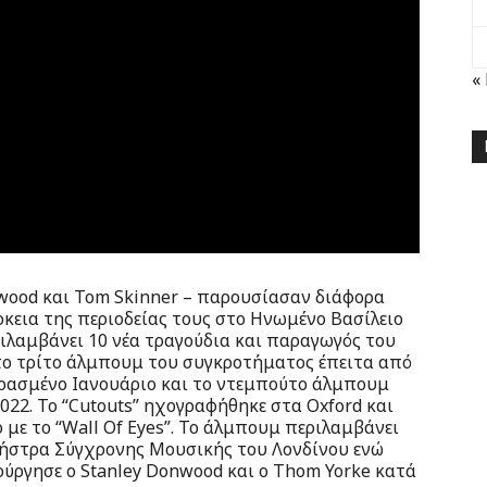
«
nwood και Tom Skinner – παρουσίασαν διάφορα
ρκεια της περιοδείας τους στο Ηνωμένο Βασίλειο
ριλαμβάνει 10 νέα τραγούδια και παραγωγός του
α το τρίτο άλμπουμ του συγκροτήματος έπειτα από
ρασμένο Ιανουάριο και το ντεμπούτο άλμπουμ
022. Το “Cutouts” ηχογραφήθηκε στα Oxford και
ο με το “Wall Of Eyes”. Το άλμπουμ περιλαμβάνει
ήστρα Σύγχρονης Μουσικής του Λονδίνου ενώ
ούργησε ο Stanley Donwood και ο Thom Yorke κατά