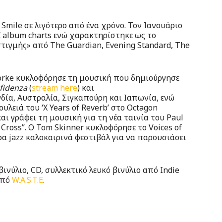
Smile σε λιγότερο από ένα χρόνο. Τον Ιανουάριο
K album charts ενώ χαρακτηρίστηκε ως το
τιγμής» από The Guardian, Evening Standard, The
Yorke κυκλοφόρησε τη μουσική που δημιούργησε
fidenza
(
stream here
) και
δία, Αυστραλία, Σιγκαπούρη και Ιαπωνία, ενώ
υλειά του ‘X Years of Reverb’ στο Octagon
αι γράφει τη μουσική για τη νέα ταινία του Paul
 Cross”. O Tom Skinner κυκλοφόρησε το Voices of
ορα jazz καλοκαιρινά φεστιβάλ για να παρουσιάσει
βινύλιο, CD, συλλεκτικό λευκό βινύλιο από Indie
από
W.A.S.T.E
.