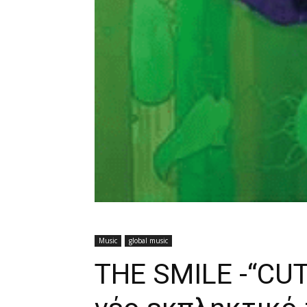
Music
global music
THE SMILE -“CUT