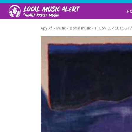
H
Αρχική
Music
global music
THE SMILE -"CUTOUTS"