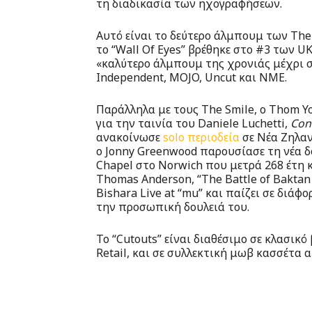
τη διαδικασία των ηχογραφήσεων.
Αυτό είναι το δεύτερο άλμπουμ των The 
το “Wall Of Eyes” βρέθηκε στο #3 των U
«καλύτερο άλμπουμ της χρονιάς μέχρι σ
Independent, MOJO, Uncut και NME.
Παράλληλα με τους The Smile, o Thom 
για την ταινία του Daniele Luchetti,
Con
ανακοίνωσε
solo περιοδεία
σε Νέα Ζηλαν
ο Jonny Greenwood παρουσίασε τη νέα δο
Chapel στο Norwich που μετρά 268 έτη κ
Thomas Anderson, “The Battle of Baktan
Bishara Live at “mu” και παίζει σε διάφ
την προσωπική δουλειά του.
To “Cutouts” είναι διαθέσιμο σε κλασικό 
Retail, και σε συλλεκτική μωβ κασσέτα 