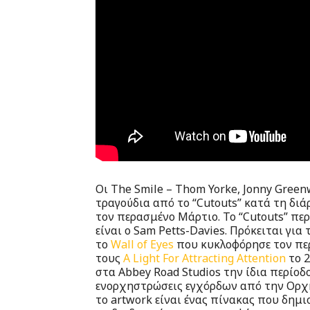
Οι The Smile – Thom Yorke, Jonny Gree
τραγούδια από το “Cutouts” κατά τη διά
τον περασμένο Μάρτιο. Το “Cutouts” πε
είναι ο Sam Petts-Davies. Πρόκειται γι
το
Wall of Eyes
που κυκλοφόρησε τον πε
τους
A Light For Attracting Attention
το 2
στα Abbey Road Studios την ίδια περίοδ
ενορχηστρώσεις εγχόρδων από την Ορχ
το artwork είναι ένας πίνακας που δημι