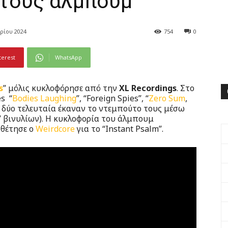
 τους άλμπουμ
ρίου 2024
754
0
terest
WhatsApp
s
” μόλις κυκλοφόρησε από την
XL Recordings
. Στο
s “
Bodies Laughing
”, “Foreign Spies”, “
Zero Sum
,
τα δύο τελευταία έκαναν το ντεμπούτο τους μέσω
2” βινυλίων). Η κυκλοφορία του άλμπουμ
οθέτησε ο
Weirdcore
για το “Instant Psalm”.