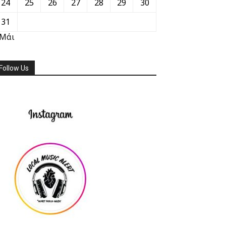
24
25
26
27
28
29
30
31
 Μάι
Follow Us