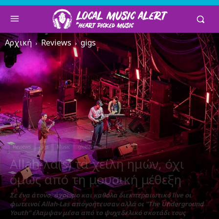
Αρχική
Reviews
gigs
Reviews
gigs
Music
global music
Allah-λα(s) τα χείλη ημών, όχι
όμως από τη μουσική μέθεξη
Σε ένα άτονο, άχρωμο και καθόλα διεκπεραιωτικό live οι
φωτεινοί Allah-Las απογοήτευσαν αλλά οι "Τhe Underground
Youth" έλαμψαν μέσα από το ψυχεδελικό σκοτάδι τους