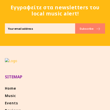
Εγγραφείτε στα newsletters του
local music alert!
Subscribe
SITEMAP
Home
Music
Events