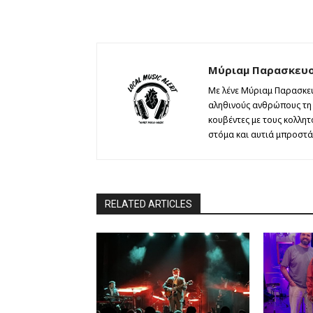
Μύριαμ Παρασκευ
Με λένε Μύριαμ Παρασκευ
αληθινούς ανθρώπους τη θ
κουβέντες με τους κολλη
στόμα και αυτιά μπροστά 
RELATED ARTICLES