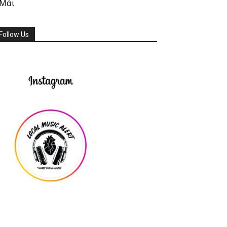
 Μάι
Follow Us