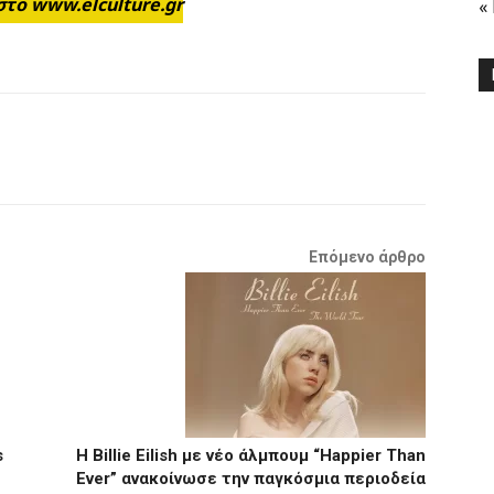
στο www.elculture.gr
«
Επόμενο άρθρο
s
Η Billie Eilish με νέο άλμπουμ “Happier Than
Ever” ανακοίνωσε την παγκόσμια περιοδεία