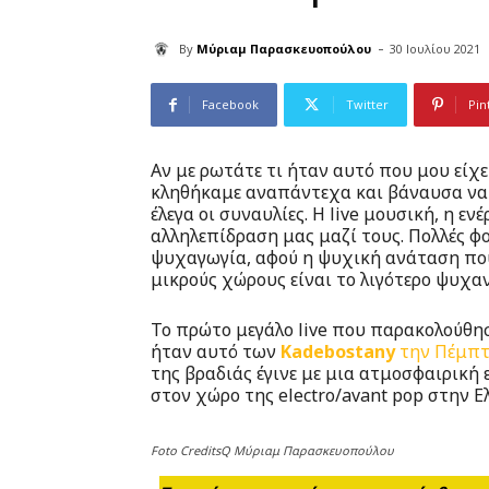
-
By
Μύριαμ Παρασκευοπούλου
30 Ιουλίου 2021
Facebook
Twitter
Pin
Αν με ρωτάτε τι ήταν αυτό που μου είχε
κληθήκαμε αναπάντεχα και βάναυσα να 
έλεγα οι συναυλίες. Η live μουσική, η ε
αλληλεπίδραση μας μαζί τους. Πολλές φο
ψυχαγωγία, αφού η ψυχική ανάταση που δ
μικρούς χώρους είναι το λιγότερο ψυχαν
Το πρώτο μεγάλο live που παρακολούθη
ήταν αυτό των
Kadebostany
την Πέμπτη
της βραδιάς έγινε με μια ατμοσφαιρική
στον χώρο της electro/avant pop στην Ε
Foto CreditsQ Μύριαμ Παρασκευοπούλου