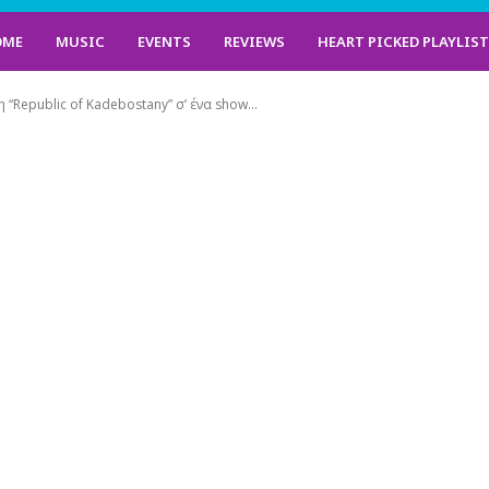
OME
MUSIC
EVENTS
REVIEWS
HEART PICKED PLAYLIS
 “Republic of Kadebostany” σ’ ένα show...