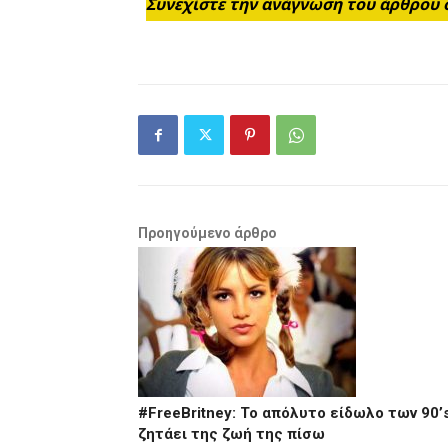
Συνεχίστε την ανάγνωση του άρθρου 
Προηγούμενο άρθρο
#FreeBritney: Το απόλυτο είδωλο των 90’
ζητάει της ζωή της πίσω