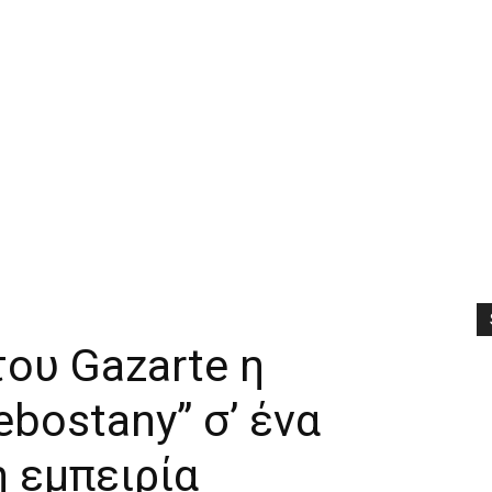
του Gazarte η
ebostany” σ’ ένα
 εμπειρία