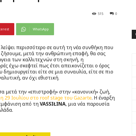
515
0
terest
WhatsApp
 λείψει περισσότερο σε αυτή τη νέα συνθήκη που
ζήσουμε, μετά την ανθρώπινη επαφή, θα σας
νέργεια των καλλιτεχνών στη σκηνή, η
ρές έχω σκεφτεί πως έτσι απεικονίζεται ο όρος
ημιουργείται είτε σε μια συναυλία, είτε σε πιο
αλυτική, αν όχι εθιστική.
σα μετά την «επιστροφή» στην «κανονική» ζωή,
 29 Ιουλίου στο roof stage του Gazarte
. Η έναρξη
 εμφάνιση από τη
VASSIŁINA
, μια νέα παρουσία
λλάδα.