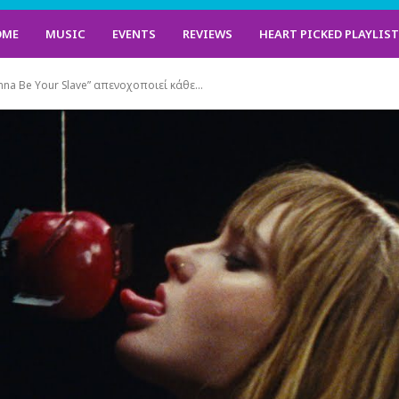
OME
MUSIC
EVENTS
REVIEWS
HEART PICKED PLAYLIS
nna Be Your Slave” απενοχοποιεί κάθε...