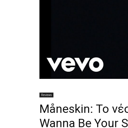
Reviews
Måneskin: Το νέο
Wanna Be Your S