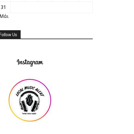
31
 Μάι
Follow Us