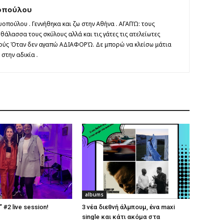
οπούλου
οπούλου . Γεννήθηκα και ζω στην Αθήνα . ΑΓΑΠΏ: τους
άλασσα τους σκύλους αλλά και τις γάτες τις ατελείωτες
τούς Όταν δεν αγαπώ ΑΔΙΑΦΟΡΏ. Δε μπορώ να κλείσω μάτια
στην αδικία .
albums
#2 live session!
3 νέα διεθνή άλμπουμ, ένα maxi
single και κάτι ακόμα στα