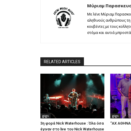
Μύριαμ Παρασκευ
Με λένε Μύριαμ Παρασκευ
αληθινούς ανθρώπους τη θ
κουβέντες με τους κολλη
στόμα και αυτιά μπροστά 
RELATED ARTICLES
gigs
gigs
3η φορά Nick Waterhouse : Όλα όσα
“ΑΧ ΑΘΗΝΑ” 
έγιναν στο live του Nick Waterhouse