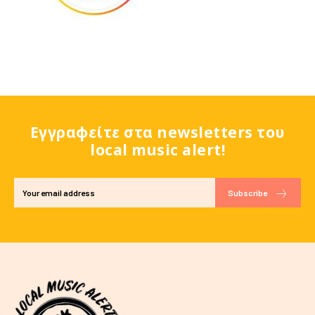
Εγγραφείτε στα newsletters του
local music alert!
Subscribe