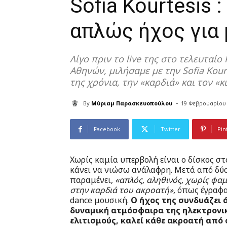
Sofia Kourtesis 
απλώς ήχος για μ
Λίγο πριν το live της στο τελευταί
Αθηνών, μιλήσαμε με την Sofia Kourt
της χρόνια, την «καρδιά» και τον «κ
-
By
Μύριαμ Παρασκευοπούλου
19 Φεβρουαρίου
Facebook
Twitter
Pin
Xωρίς καμία υπερβολή είναι ο δίσκος σ
κάνει να νιώσω ανάλαφρη. Μετά από δύ
παραμένει,
«απλός, αληθινός, χωρίς φαμ
στην καρδιά του ακροατή»,
όπως έγραφα 
dance μουσική.
Ο ήχος της συνδυάζει ά
δυναμική ατμόσφαιρα της ηλεκτρονικ
ελιτισμούς, καλεί κάθε ακροατή από