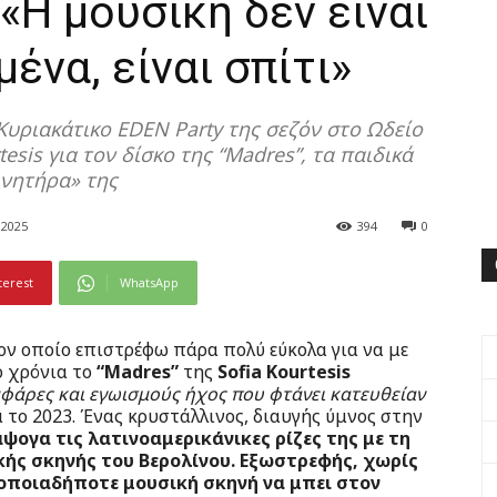
: «Η μουσική δεν είναι
ένα, είναι σπίτι»
ο Κυριακάτικο EDEN Party της σεζόν στο Ωδείο
esis για τον δίσκο της “Madres”, τα παιδικά
ινητήρα» της
 2025
394
0
terest
WhatsApp
τον οποίο επιστρέφω πάρα πολύ εύκολα για να με
ο χρόνια το
“Madres”
της
Sofia Kourtesis
φάρες και εγωισμούς ήχος που φτάνει κατευθείαν
το 2023. Ένας κρυστάλλινος, διαυγής ύμνος στην
ψογα τις λατινοαμερικάνικες ρίζες της με τη
ής σκηνής του Βερολίνου.
Εξωστρεφής, χωρίς
 οποιαδήποτε μουσική σκηνή να μπει στον