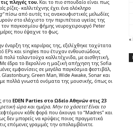
τις πληγές του.
Και το πιο σπουδαίο είναι πως
ές ρίζες- καλλιτέχνης έχει ένα ολόκληρο
g”
πίσω από αυτές τις ανακουφιστικές μελωδίες
υρούν στο ελάχιστο την περιπέτεια υγείας της
ό τον παγκοσμίου φήμης νευροχειρουργό Peter
ημέρες που έψαχνε το φως.
«
ν έναρξη της καριέρας της, εξελίχθηκε ταχύτατα
πό EPs και singles που έτυχαν ενθουσιώδους
ά πολύ ταλαντούχα καλλιτέχνιδα, με αισθητική,
ε έδρα το Βερολίνο η μαζική απήχηση της Sofia
μένες εμφανίσεις σε μεγάλα παγκόσμια φεστιβάλ,
l, Glastonbury, Green Man, Wide Awake, Sonar και
ή με πολλά γνωστά ονόματα της μουσικής, όπως οι
ης στα
EDEN Parties στο Ωδείο Αθηνών στις 23
ιρετική ώρα και ημέρα. Μην το χάσετε! Είναι το
εφτόμουν κάθε φορά που άκουγα το “Madres” και
πως δεν μπορείς να κρύψεις ποιος πραγματικά
Στις επόμενες γραμμές την απολαμβάνετε.