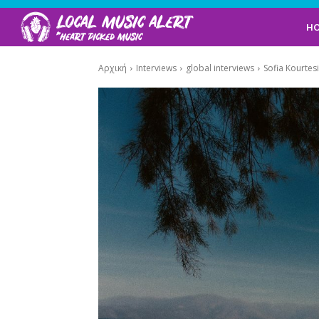
H
Αρχική
Interviews
global interviews
Sofia Kourtes