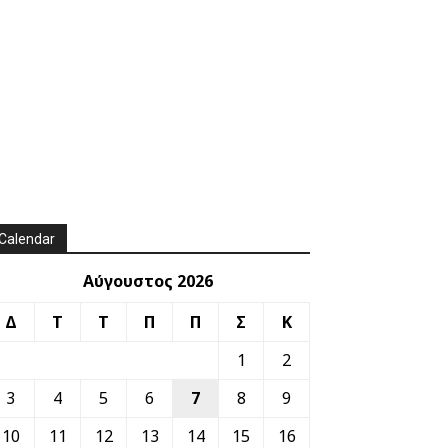
Calendar
Αύγουστος 2026
Δ
Τ
Τ
Π
Π
Σ
Κ
1
2
3
4
5
6
7
8
9
10
11
12
13
14
15
16