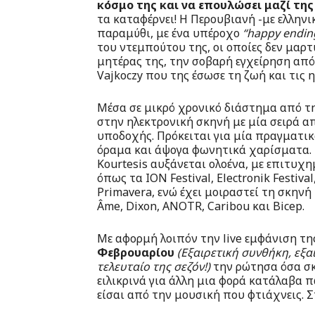
κόσμο της και να επουλώσει μαζί της 
τα καταφέρνει! Η Περουβιανή -με ελληνικ
παραμύθι, με ένα υπέροχο
“happy endin
του ντεμπούτου της, οι οποίες δεν μαρτ
μητέρας της, την σοβαρή εγχείρηση απ
Vajkoczy που της έσωσε τη ζωή και τις 
Μέσα σε μικρό χρονικό διάστημα από τη
στην ηλεκτρονική σκηνή με μία σειρά α
υποδοχής. Πρόκειται για μία πραγματικ
όραμα και άψογα φωνητικά χαρίσματα. Μ
Kourtesis αυξάνεται ολοένα, με επιτυχη
όπως τα ION Festival, Electronik Festiva
Primavera, ενώ έχει μοιραστεί τη σκην
Âme, Dixon, ANOTR, Caribou και Bicep.
Με αφορμή λοιπόν την live εμφάνιση τ
Φεβρουαρίου
(Εξαιρετική συνθήκη, εξα
τελευταίο της σεζόν!)
την ρώτησα όσα σκ
ειλικρινά για άλλη μια φορά κατάλαβα 
είσαι από την μουσική που φτιάχνεις. 