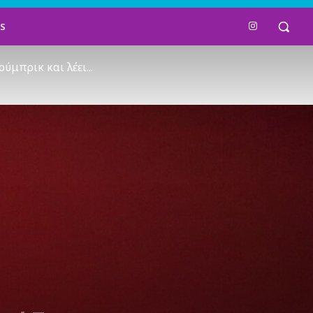
TS
ύμπρικ και λέει...