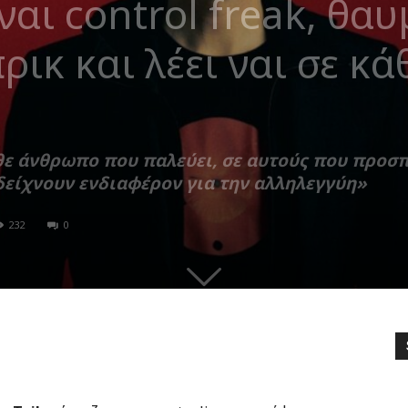
ναι control freak, θαυ
ρικ και λέει ναι σε κ
άθε άνθρωπο που παλεύει, σε αυτούς που προσ
δείχνουν ενδιαφέρον για την αλληλεγγύη»
232
0