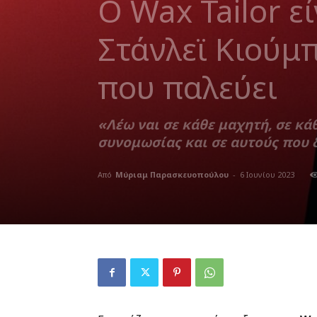
Ο Wax Tailor εί
Στάνλεϊ Κιούμπ
που παλεύει
«Λέω ναι σε κάθε μαχητή, σε κ
συνομωσίας και σε αυτούς που 
Από
Μύριαμ Παρασκευοπούλου
-
6 Ιουνίου 2023