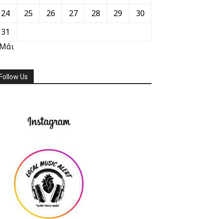
24
25
26
27
28
29
30
31
 Μάι
Follow Us