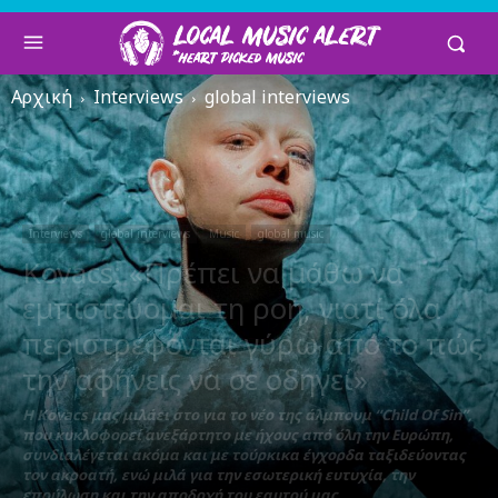
Αρχική
Interviews
global interviews
Interviews
global interviews
Music
global music
Kovacs: «Πρέπει να μάθω να
εμπιστεύομαι τη ροή, γιατί όλα
περιστρέφονται γύρω από το πώς
την αφήνεις να σε οδηγεί»
Η Kovacs μας μιλάει στο για το νέο της άλμπουμ “Child Of Sin”,
που κυκλοφορεί ανεξάρτητο με ήχους από όλη την Ευρώπη,
συνδιαλέγεται ακόμα και με τούρκικα έγχορδα ταξιδεύοντας
τον ακροατή, ενώ μιλά για την εσωτερική ευτυχία, την
επούλωση και την αποδοχή του εαυτού μας