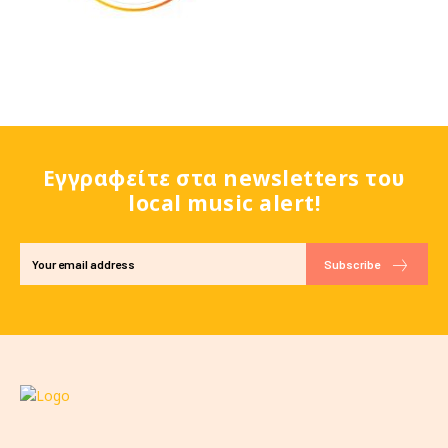
Εγγραφείτε στα newsletters του
local music alert!
Subscribe