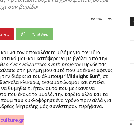
όχι σαν βαρίδι»
306
0
terest
WhatsApp
 και να τον αποκαλέσετε μιλάμε για τον ίδιο
στικά μου και κατάφερε να με βγάλει από την
Άλλο ένα εναλλακτικό synth project»
! Γυρνώντας
καλέσω στη μνήμη μου αυτό που με έκανε αφενός
η την διάρκεια του άλμπουμ
“Midnight Sun”,
σε
δύσκολα κλικάρω, ενσωματώνομαι και εντέλει
να θυμηθώ τι ήταν αυτό που με έκανε να
τό που έκανε το μυαλό, την καρδιά αλλά και τα
μπουμ που κυκλοφόρησε ένα χρόνο πριν αλλά για
 Ανδρέας Μητρέλης μάς συνέστησαν περήφανα.
culture.gr
«