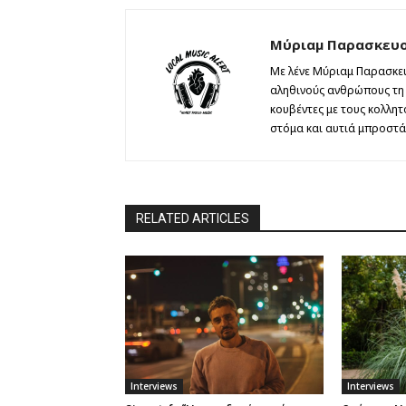
Μύριαμ Παρασκευ
Με λένε Μύριαμ Παρασκευ
αληθινούς ανθρώπους τη θ
κουβέντες με τους κολλη
στόμα και αυτιά μπροστά 
RELATED ARTICLES
Interviews
Interviews