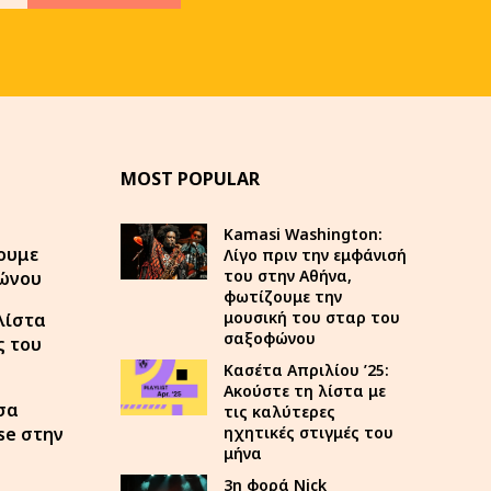
MOST POPULAR
Kamasi Washington:
ουμε
Λίγο πριν την εμφάνισή
του στην Αθήνα,
φώνου
φωτίζουμε την
μουσική του σταρ του
λίστα
σαξοφώνου
ς του
Κασέτα Απριλίου ’25:
Ακούστε τη λίστα με
σα
τις καλύτερες
se στην
ηχητικές στιγμές του
μήνα
3η φορά Nick