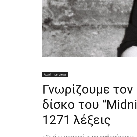
λocal interviews
Γνωρίζουμε τον 
δίσκο του “Midn
1271 λέξεις
«Σε ό,τι μπορούμε να καθορίσουμε