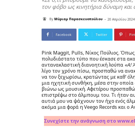
τον φόβο ως κινητήρια δύναμη και 
-
By
Μύριαμ Παρασκευοπούλου
20 Απριλίου 2024
Facebook
Twitter
Pin
Pink Maggit, Pulls, Νίκος Πούλιος. Όπως
πολυδιάστατο τύπο που έσκασε στα ακου
αντανακλαστική διανοητική λούπα
«Α! 
λίγο τον χρόνο πίσω, προσπαθώ να ανα
να τον ξεχωρίσω, κρατώντας με καθ’ όλ
μια ηχητική συνθήκη, μέσα στην οποία 
βιώνω ως μουσική. Αφετέρου προσπαθώ 
επιστρέψω στο άλμπουμ του. Τι ήταν αυ
αυτιά μου να ψάχνουν τον ήχο ενός άλ
ακόμα μια φορά η Veego Records και ο
Συνεχίστε την ανάγνωση στο www.el