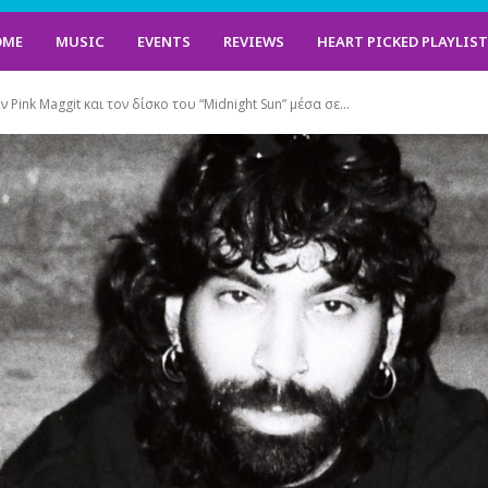
OME
MUSIC
EVENTS
REVIEWS
HEART PICKED PLAYLIS
 Pink Maggit και τον δίσκο του “Midnight Sun” μέσα σε...