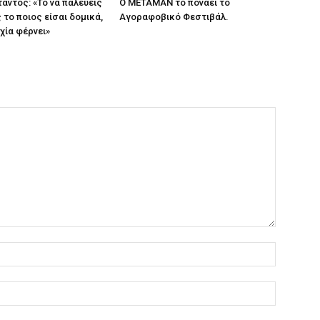
άντος: «Το να παλεύεις
O METAMAN το πονάει το
 το ποιος είσαι δομικά,
Αγοραφοβικό Φεστιβάλ.
χία φέρνει»
Όνομα:*
Email:*