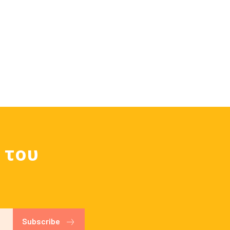
δα:
 του
Subscribe