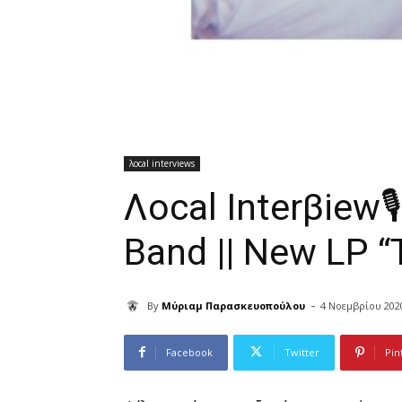
λocal interviews
Λocal Interβiew
Band || New LP 
-
By
Μύριαμ Παρασκευοπούλου
4 Νοεμβρίου 202
Facebook
Twitter
Pin