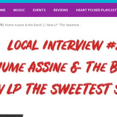
OME
MUSIC
EVENTS
REVIEWS
HEART PICKED PLAYLIS
w🎙2 Hume Assine & the Band || New LP "The Sweetest...