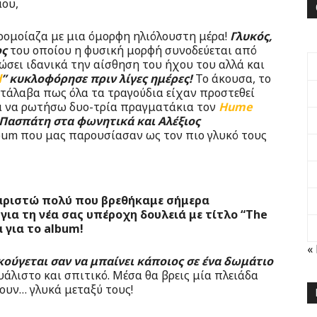
μου,
ρομοίαζα με μια όμορφη ηλιόλουστη μέρα!
Γλυκός,
ος
του οποίου η φυσική μορφή συνοδεύεται από
σει ιδανικά την αίσθηση του ήχου του αλλά και
d
” κυκλοφόρησε πριν λίγες ημέρες!
Το άκουσα, το
ατάλαβα πως όλα τα τραγούδια είχαν προστεθεί
α να ρωτήσω δυο-τρία πραγματάκια τον
Hume
 Πασπάτη στα φωνητικά και Αλέξιος
album που μας παρουσίασαν ως τον πιο γλυκό τους
υχαριστώ πολύ που βρεθήκαμε σήμερα
 για τη νέα σας υπέροχη δουλειά με τίτλο “The
α για το album!
«
κούγεται σαν να μπαίνει κάποιος σε ένα δωμάτιο
άλιστο και σπιτικό. Μέσα θα βρεις μία πλειάδα
ουν… γλυκά μεταξύ τους!