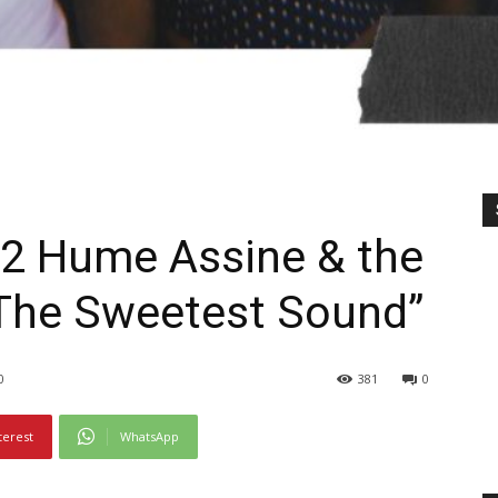
2 Hume Assine & the
“The Sweetest Sound”
0
381
0
terest
WhatsApp