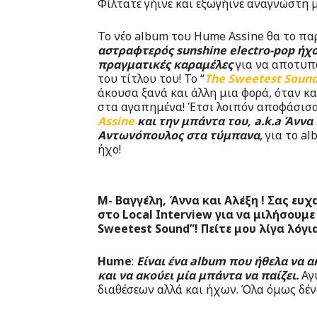
Φίλτατε γήινε και εξωγήινε αναγνώστη 
Το νέο album του Hume Assine θα το πα
αστραφτερός sunshine electro-pop ήχ
πραγματικές καραμέλες
για να αποτυπώ
του τίτλου του! Το “
The Sweetest Soun
άκουσα ξανά και άλλη μια φορά, όταν κ
στα αγαπημένα! Έτσι λοιπόν αποφάσισ
Assine
και την μπάντα του, a.k.a Άννα
Αντωνόπουλος στα τύμπανα
, για το 
ήχο!
Μ- Βαγγέλη, Άννα και Αλέξη ! Σας ε
στο Local Interview για να μιλήσουμε
Sweetest Sound”! Πείτε μου λίγα λόγι
Hume
:
Είναι ένα album που ήθελα να α
και να ακούει μία μπάντα να παίζει.
Αγυ
διαθέσεων αλλά και ήχων. Όλα όμως δέν