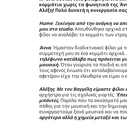
κομμάτια χωρίς τα φωνητικά της Άν
Αλέξη! Πολύ δυνατή η συνεργασία σας
Hume
:
Ξεκίνησε από την ανάγκη να απ
μου στο studio.
Απευθύνθηκα αρχικά στ
φίλοι να αναλάβει το κομμάτι των ντραμς
Άννα
: Ήμασταν διαδικτυακοί φίλοι με τ
συμμετοχή μου σε ένα κομμάτι αρχικά.
τηλέφωνο κατάλαβα πως πρόκειται για
μουσική.
Όταν γνώρισα τα παιδιά κι απ
τους αφενός ένιωσα ότι καταλαβαίνουμε
αφετέρου είχα την ελευθερία να είμαι ο 
Αλέξης
:
Με τον Βαγγέλη είμαστε φίλοι 
ορχήστρα για τις σχολικές γιορτές.
Έπει
μπάντες.
Παρόλο που τα ακούσματά μας 
πάθος για την μουσική και την δημιουργ
συνεργαστούμε ξανά μουσικά και να που
αργότερα αλλά η χημεία μεταξύ και τω