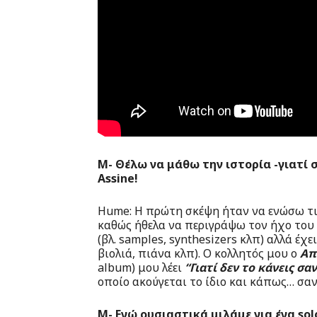
Μ- Θέλω να μάθω την ιστορία -γιατί 
Assine
!
Hume: Η πρώτη σκέψη ήταν να ενώσω τις
καθώς ήθελα να περιγράψω τον ήχο του p
(βλ. samples, synthesizers κλπ) αλλά έχε
βιολιά, πιάνα κλπ). Ο κολλητός μου ο
Απ
album) μου λέει
“Γιατί δεν το κάνεις σ
οποίο ακούγεται το ίδιο και κάπως… σαν
Μ- Ενώ ουσιαστικά μιλάμε για ένα so