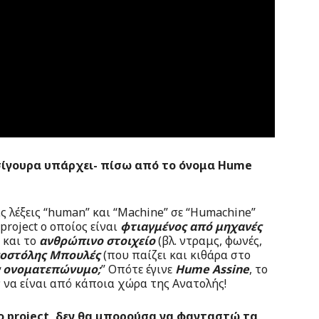
σίγουρα υπάρχει- πίσω από το όνομα Η
ume
 λέξεις “human” και “Machine” σε “Humachine”
roject ο οποίος είναι
φτιαγμένος από μηχανές
ι και το
ανθρώπινο στοιχείο
(βλ. ντραμς, φωνές,
οστόλης Μπουλές
(που παίζει και κιθάρα στο
αν ονοματεπώνυμο;
” Οπότε έγινε
Hume Assine
, το
 να είναι από κάποια χώρα της Ανατολής!
lo project, δεν θα μπορούσα να φανταστώ τα