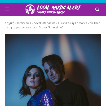
Αρχική
Interviews
λocal interviews
Συνέντευξη #7 Marva Von Theo
με αφορμή των νέο τους δίσκο "Afterglow"