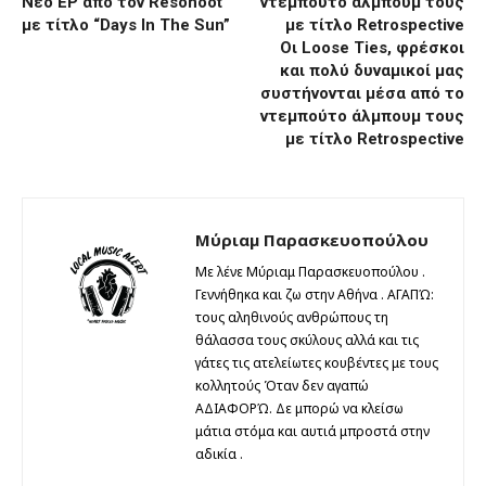
Nέο ΕP από τον Resonoot
με τίτλο “Days In The Sun”
Οι Loose Ties, φρέσκοι
και πολύ δυναμικοί μας
συστήνονται μέσα από το
ντεμπούτο άλμπουμ τους
με τίτλο Retrospective
Μύριαμ Παρασκευοπούλου
Με λένε Μύριαμ Παρασκευοπούλου .
Γεννήθηκα και ζω στην Αθήνα . ΑΓΑΠΏ:
τους αληθινούς ανθρώπους τη
θάλασσα τους σκύλους αλλά και τις
γάτες τις ατελείωτες κουβέντες με τους
κολλητούς Όταν δεν αγαπώ
ΑΔΙΑΦΟΡΏ. Δε μπορώ να κλείσω
μάτια στόμα και αυτιά μπροστά στην
αδικία .