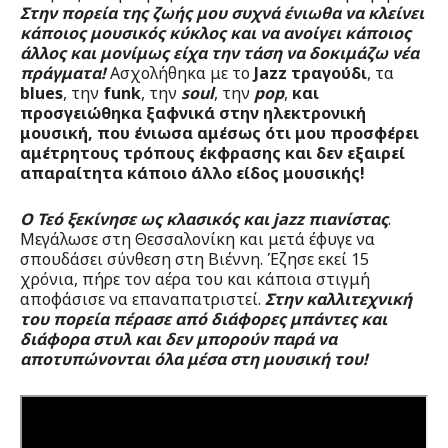
Στην πορεία της ζωής μου συχνά ένιωθα να κλείνει
κάποιος μουσικός κύκλος και να ανοίγει κάποιος
άλλος και μονίμως είχα την τάση να δοκιμάζω νέα
πράγματα!
Ασχολήθηκα με το
Jazz τραγούδι
, τα
blues
, την
funk
, την
soul
, την
pop
,
και
προσγειώθηκα ξαφνικά στην ηλεκτρονική
μουσική, που ένιωσα αμέσως ότι μου προσφέρει
αμέτρητους τρόπους έκφρασης και δεν εξαιρεί
απαραίτητα κάποιο άλλο είδος μουσικής!
Ο Τεό ξεκίνησε ως κλασικός και jazz πιανίστας
.
Μεγάλωσε στη Θεσσαλονίκη και μετά έφυγε να
σπουδάσει σύνθεση στη Βιέννη. Έζησε εκεί 15
χρόνια, πήρε τον αέρα του και κάποια στιγμή
αποφάσισε να επαναπατριστεί.
Στην καλλιτεχνική
του πορεία πέρασε από διάφορες μπάντες και
διάφορα στυλ και δεν μπορούν παρά να
αποτυπώνονται όλα μέσα στη μουσική του!