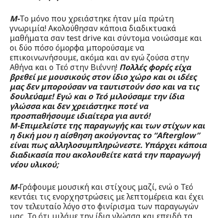
M-
Το μόνο που χρειάστηκε ήταν μία πρώτη
γνωριμία! Ακολούθησαν κάποια διαδικτυακά
μαθήματα σαν test drive και σύντομα νοιώσαμε και
οι δύο πόσο όμορφα μπορούσαμε να
επικοινωνήσουμε, ακόμα και αν εγώ ζούσα στην
Αθήνα και ο Τεό στην Βιέννη!
Πολλές φορές είχα
βρεθεί με μουσικούς στον ίδιο χώρο και οι ιδέες
μας δεν μπορούσαν να ταυτιστούν όσο και να τις
δουλεύαμε! Εγώ και ο Τεό μιλούσαμε την ίδια
γλώσσα και δεν χρειάστηκε ποτέ να
προσπαθήσουμε ιδιαίτερα για αυτό!
Μ-Επιμελείστε της παραγωγής και των στίχων και
η δική μου η αίσθηση ακούγοντας το “Afterglow”
είναι πως αλληλοσυμπληρώνεστε. Υπάρχει κάποια
διαδικασία που ακολουθείτε κατά την παραγωγή
νέου υλικού;
Μ-
Γράφουμε μουσική και στίχους μαζί, ενώ ο Τεό
κεντάει τις ενορχηστρώσεις με λεπτομέρεια και έχει
τον τελευταίο λόγο στο φινίρισμα των παραγωγών
μας. Το ότι μιλάμε την ίδια γλώσσα και επειδή τα