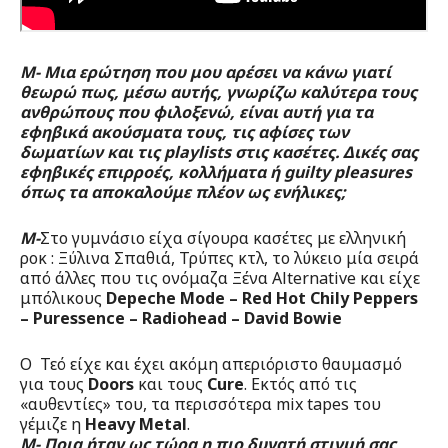
Μ- Μια ερώτηση που μου αρέσει να κάνω γιατί
θεωρώ πως, μέσω αυτής, γνωρίζω καλύτερα τους
ανθρώπους που φιλοξενώ, είναι αυτή για τα
εφηβικά ακούσματα τους, τις αφίσες των
δωματίων και τις playlists στις κασέτες. Δικές σας
εφηβικές επιρροές, κολλήματα ή guilty pleasures
όπως τα αποκαλούμε πλέον ως ενήλικες;
Μ-
Στο γυμνάσιο είχα σίγουρα κασέτες με ελληνική
ροκ : Ξύλινα Σπαθιά, Τρύπες κτλ, το λύκειο μία σειρά
από άλλες που τις ονόμαζα Ξένα Alternative και είχε
μπόλικους
Depeche Mode – Red Hot Chily Peppers
– Puressence – Radiohead – David Bowie
O Τεό είχε και έχει ακόμη απεριόριστο θαυμασμό
για τους
Doors
και τους
Cure
. Εκτός από τις
«αυθεντίες» του, τα περισσότερα mix tapes του
γέμιζε η
Heavy Metal
.
Μ- Ποια ήταν ως τώρα η πιο δυνατή στιγμή σας