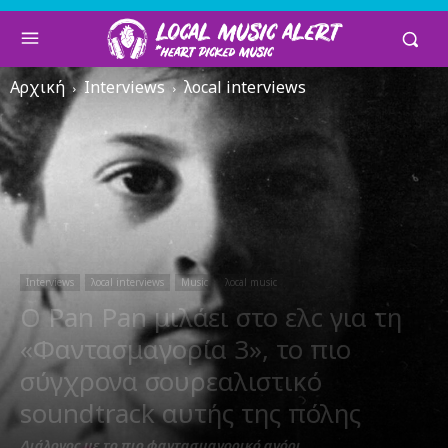
Αρχική
Interviews
λocal interviews
Interviews
λocal interviews
Music
λocal music
Ο Pan Pan μιλάει στο ελc για τη
«Φαντασμαγορία 3», το πιο
σύγχρονα σουρεαλιστικό
soundtrack αυτής της πόλης
Διάλογος με το πιο φαντασμαγορικό αγόρι