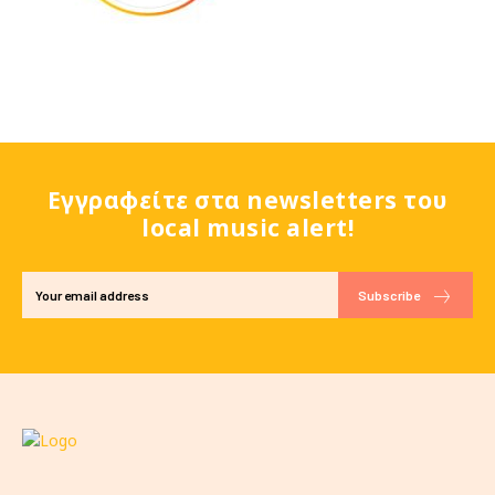
Εγγραφείτε στα newsletters του
local music alert!
Subscribe