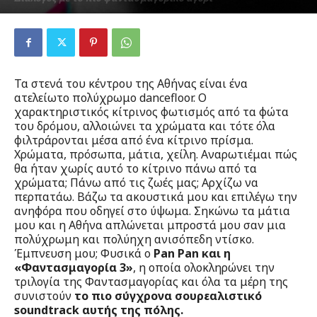
Από
Μύριαμ Παρασκευοπούλου
-
13 Δεκεμβρίου 2022
192
0
Τα στενά του κέντρου της Αθήνας είναι ένα
ατελείωτο πολύχρωμο dancefloor. Ο
χαρακτηριστικός κίτρινος φωτισμός από τα φώτα
του δρόμου, αλλοιώνει τα χρώματα και τότε όλα
φιλτράρονται μέσα από ένα κίτρινο πρίσμα.
Χρώματα, πρόσωπα, μάτια, χείλη. Αναρωτιέμαι πώς
θα ήταν χωρίς αυτό το κίτρινο πάνω από τα
χρώματα; Πάνω από τις ζωές μας; Αρχίζω να
περπατάω. Βάζω τα ακουστικά μου και επιλέγω την
ανηφόρα που οδηγεί στο ύψωμα. Σηκώνω τα μάτια
μου και η Αθήνα απλώνεται μπροστά μου σαν μια
πολύχρωμη και πολύηχη ανισόπεδη ντίσκο.
Έμπνευση μου; Φυσικά ο
Pan Pan και η
«Φαντασμαγορία 3»
, η οποία ολοκληρώνει την
τριλογία της Φαντασμαγορίας και όλα τα μέρη της
συνιστούν
το πιο σύγχρονα σουρεαλιστικό
soundtrack αυτής της πόλης.