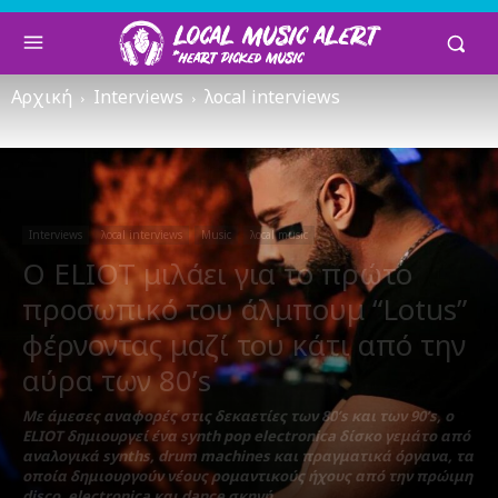
Αρχική
Interviews
λocal interviews
Interviews
λocal interviews
Music
λocal music
O ELIOT μιλάει για το πρώτο
προσωπικό του άλμπουμ “Lotus”
φέρνοντας μαζί του κάτι από την
αύρα των 80’s
Με άμεσες αναφορές στις δεκαετίες των 80’s και των 90’s, ο
ELIOT δημιουργεί ένα synth pop electronica δίσκο γεμάτο από
αναλογικά synths, drum machines και πραγματικά όργανα, τα
οποία δημιουργούν νέους ρομαντικούς ήχους από την πρώιμη
disco, electronica και dance σκηνή