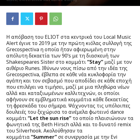
Από
Μύριαμ Παρασκευοπούλου
-
24 Ιανουαρίου 2023
206
0
H απόβαση του ELIOT στα κεντρικά του Local Music
Alert έγινε το 2019 με την πρώτη κιόλας συλλογή της
Grecospectiva η οποία ήταν αφιερωμένη στην
απόλυτη δεκαετία των 90’s με τη διασκευή των
Shakespeares Sister στο κομμάτι
“Stay”
μαζί με τον
αιθέριο Runes. Ιθύνων νους πίσω από την ιδέα της
Grecospectiva, έβλεπα σε κάθε νέα κυκλοφορία την
αγάπη και τον σεβασμό που αποδίδει σε κάθε εποχή
που επιλέγει να τιμήσει, μαζί με μια πληθώρα νέων
αλλά και καταξιωμένων καλλιτεχνών, οι οποίοι
αφήνουν σε εμβληματικά κομμάτια κάθε δεκαετίας
τη φρεσκάδα του σήμερα. Ψάχνοντας τις υπόλοιπες
δουλειές του ξεχώρισα το ανέμελα φωτεινό dance
κομμάτι
“Let the sun rise”
το οποίο πλαισιώνουν τα
φωνητικά της Beth Hirsch αλλά και το δυνατό remix
του Silverhook. Ακολούθησαν τα
κομμάτια
“Summer”
σε συνεργασία με την Evi