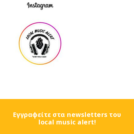
Εγγραφείτε στα newsletters του
local music alert!