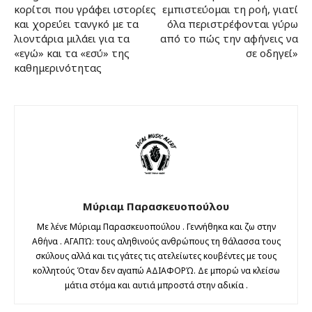
κορίτσι που γράφει ιστορίες
εμπιστεύομαι τη ροή, γιατί
και χορεύει τανγκό με τα
όλα περιστρέφονται γύρω
λιοντάρια μιλάει για τα
από το πώς την αφήνεις να
«εγώ» και τα «εσύ» της
σε οδηγεί»
καθημερινότητας
Μύριαμ Παρασκευοπούλου
Με λένε Μύριαμ Παρασκευοπούλου . Γεννήθηκα και ζω στην
Αθήνα . ΑΓΑΠΏ: τους αληθινούς ανθρώπους τη θάλασσα τους
σκύλους αλλά και τις γάτες τις ατελείωτες κουβέντες με τους
κολλητούς Όταν δεν αγαπώ ΑΔΙΑΦΟΡΏ. Δε μπορώ να κλείσω
μάτια στόμα και αυτιά μπροστά στην αδικία .