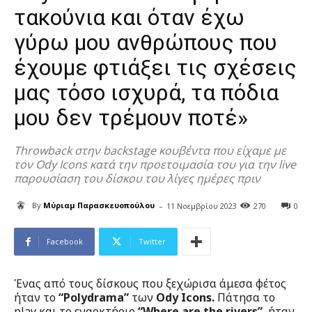
τακούνια και όταν έχω
γύρω μου ανθρώπους που
έχουμε φτιάξει τις σχέσεις
μας τόσο ισχυρά, τα πόδια
μου δεν τρέμουν ποτέ»
Throwback στην backstage κουβέντα που είχαμε με
τον Ody Icons κατά την προετοιμασία του για την live
παρουσίαση του δίσκου του λίγες ημέρες πριν
-
By
Μύριαμ Παρασκευοπούλου
11 Νοεμβρίου 2023
270
0
Facebook
Twitter
Ένας από τους δίσκους που ξεχώρισα άμεσα φέτος
ήταν το
“Polydrama”
των
Ody Icons.
Πάτησα το
play και το εναρκτήριο
“Where are the rivers”
, ήταν