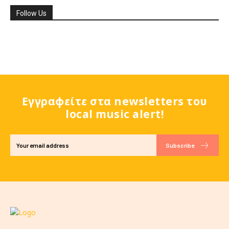
Follow Us
Εγγραφείτε στα newsletters του
local music alert!
Subscribe