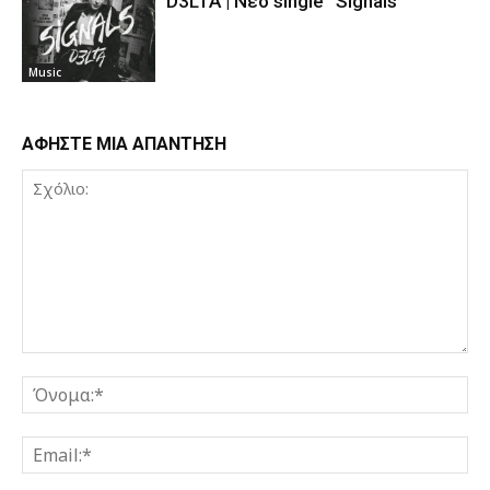
D3LTA | Νέο single “Signals”
Music
ΑΦΗΣΤΕ ΜΙΑ ΑΠΑΝΤΗΣΗ
Σχόλιο:
Όν
Ema