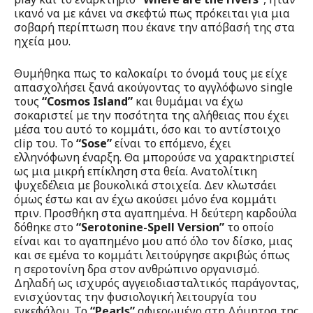
ικανό να με κάνει να σκεφτώ πως πρόκειται για μια
σοβαρή περίπτωση που έκανε την απόβασή της στα
ηχεία μου.
Θυμήθηκα πως το καλοκαίρι το όνομά τους με είχε
απασχολήσει ξανά ακούγοντας το αγγλόφωνο single
τους
“Cosmos Island”
και θυμάμαι να έχω
σοκαριστεί με την ποσότητα της αλήθειας που έχει
μέσα του αυτό το κομμάτι, όσο και το αντίστοιχο
clip του. Το
“Sose”
είναι το επόμενο, έχει
ελληνόφωνη έναρξη. Θα μπορούσε να χαρακτηριστεί
ως μια μικρή επίκληση στα θεία. Ανατολίτικη
ψυχεδέλεια με βουκολικά στοιχεία. Δεν κλωτσάει
όμως έστω και αν έχω ακούσει μόνο ένα κομμάτι
πριν. Προσθήκη στα αγαπημένα. Η δεύτερη καρδούλα
δόθηκε στο
“Serotonine-Spell Version”
το οποίο
είναι και το αγαπημένο μου από όλο τον δίσκο, μιας
και σε εμένα το κομμάτι λειτούργησε ακριβώς όπως
η σεροτονίνη δρα στον ανθρώπινο οργανισμό.
Δηλαδή ως ισχυρός αγγειοδιασταλτικός παράγοντας,
ενισχύοντας την φυσιολογική λειτουργία του
εγκεφάλου. Το
“Pearls”
αφιερωμένο στη Δήμητρα της