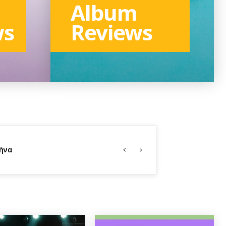
Album
ws
Reviews
TO THE CATEGORY
θήνα