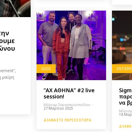
την
ζουμε
φώνου
GIGS
INTERV
vement”,
η μαύρη
“ΑΧ ΑΘΗΝΑ” #2 live
Sigm
session!
παρα
να β
Μύριαμ Παρασκευοπούλου
-
27 Μαρτίου 2025
Μύριαμ
18 Μαρ
ΔΙΑΒΆΣΤΕ ΠΕΡΙΣΣΌΤΕΡΑ
ΔΙΑΒΆ