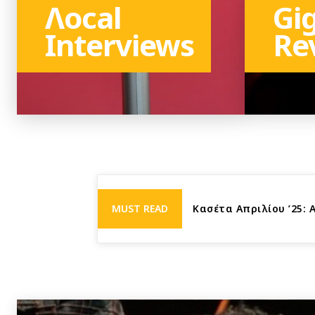
Λocal
Gi
Interviews
Re
TO THE CATEGORY
TO THE C
MUST READ
3η φορά Nick Waterhou