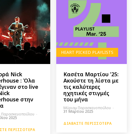
HEART PICKED PLAYLISTS
ορά Nick
Κασέτα Μαρτίου ’25:
rhouse : Όλα
Ακούστε τη λίστα με
έγιναν στο live
τις καλύτερες
Nick
ηχητικές στιγμές
rhouse στην
του μήνα
να
Μύριαμ Παρασκευοπούλου
-
31 Μαρτίου 2025
 Παρασκευοπούλου
-
ιλίου 2025
ΔΙΑΒΆΣΤΕ ΠΕΡΙΣΣΌΤΕΡΑ
ΣΤΕ ΠΕΡΙΣΣΌΤΕΡΑ