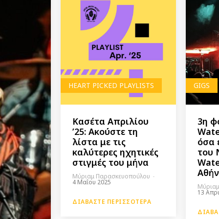
HEART PICKED PLAYLISTS
GIGS
Κασέτα Απριλίου
3η φ
’25: Ακούστε τη
Wate
λίστα με τις
όσα 
καλύτερες ηχητικές
του 
στιγμές του μήνα
Wate
Αθή
Μύριαμ Παρασκευοπούλου
-
4 Μαΐου 2025
Μύριαμ
13 Απρ
ΔΙΑΒΆΣΤΕ ΠΕΡΙΣΣΌΤΕΡΑ
ΔΙΑΒΆ