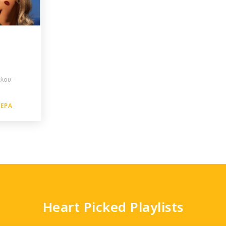
ύλου
-
ΤΕΡΑ
Heart Picked Playlists