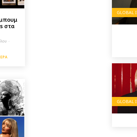
GLOBAL 
λμπουμ
es στα
ύλου
-
ΤΕΡΑ
GLOBAL 