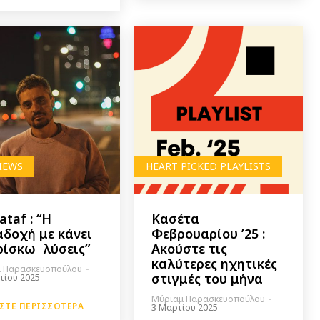
IEWS
HEART PICKED PLAYLISTS
ataf : “Η
Κασέτα
δοχή με κάνει
Φεβρουαρίου ’25 :
ρίσκω λύσεις”
Ακούστε τις
καλύτερες ηχητικές
 Παρασκευοπούλου
-
στιγμές του μήνα
τίου 2025
Μύριαμ Παρασκευοπούλου
-
ΣΤΕ ΠΕΡΙΣΣΌΤΕΡΑ
3 Μαρτίου 2025