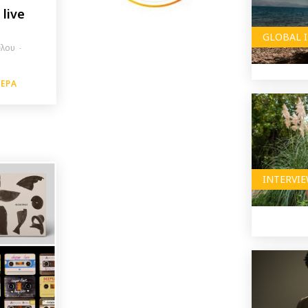
live
GLOBAL 
ύλου
-
ΤΕΡΑ
INTERVI