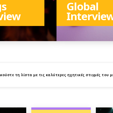
gs
Global
view
Intervie
ATEGORY
TO THE CATEGORY
se : Όλα όσα έγιναν στο live του Nick Waterhouse στην Α