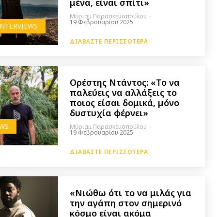
μένα, είναι σπίτι»
Μύριαμ Παρασκευοπούλου
-
19 Φεβρουαρίου 2025
INTERVIEWS
ΔΙΑΒΆΣΤΕ ΠΕΡΙΣΣΌΤΕΡΑ
Ορέστης Ντάντος: «Το να
παλεύεις να αλλάξεις το
ποιος είσαι δομικά, μόνο
δυστυχία φέρνει»
EWS
Μύριαμ Παρασκευοπούλου
-
19 Φεβρουαρίου 2025
ΔΙΑΒΆΣΤΕ ΠΕΡΙΣΣΌΤΕΡΑ
«Νιώθω ότι το να μιλάς για
την αγάπη στον σημερινό
κόσμο είναι ακόμα